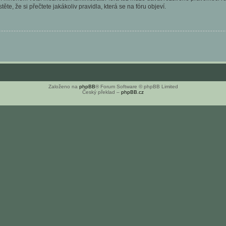
ěte, že si přečtete jakákoliv pravidla, která se na fóru objeví.
Založeno na
phpBB
® Forum Software © phpBB Limited
Český překlad –
phpBB.cz