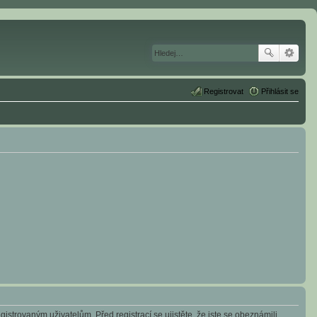
Registrovat
Přihlásit se
istrovaným uživatelům. Před registrací se ujistěte, že jste se obeznámili