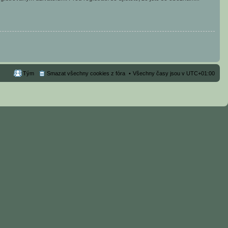
Tým
Smazat všechny cookies z fóra
Všechny časy jsou v
UTC+01:00