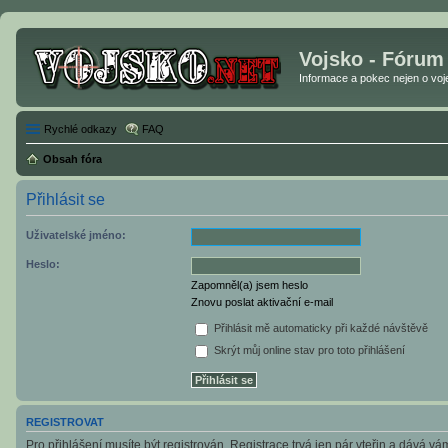
Vojsko - Fórum
Informace a pokec nejen o vojen
Rychlé odkazy
FAQ
Obsah fóra
Přihlásit se
Uživatelské jméno:
Heslo:
Zapomněl(a) jsem heslo
Znovu poslat aktivační e-mail
Přihlásit mě automaticky při každé návštěvě
Skrýt můj online stav pro toto přihlášení
REGISTROVAT
Pro přihlášení musíte být registrován. Registrace trvá jen pár vteřin a dává v