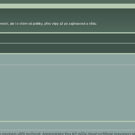
ství, ale i o všem od politiky, přes vtipy až po zajímavosti a vědu.
ám mnohem větší možnosti. Administrátor fóra též může dávat rozšířené pravomoci reg