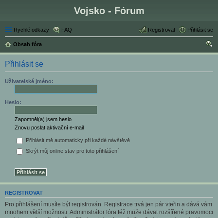
Vojsko - Fórum
Rychlé odkazy
FAQ
Registrovat
Přihlásit se
Obsah fóra
led
Přihlásit se
at
Uživatelské jméno:
Heslo:
Zapomněl(a) jsem heslo
Znovu poslat aktivační e-mail
Přihlásit mě automaticky při každé návštěvě
Skrýt můj online stav pro toto přihlášení
REGISTROVAT
Pro přihlášení musíte být registrován. Registrace trvá jen pár vteřin a dává vám
mnohem větší možnosti. Administrátor fóra též může dávat rozšířené pravomoci