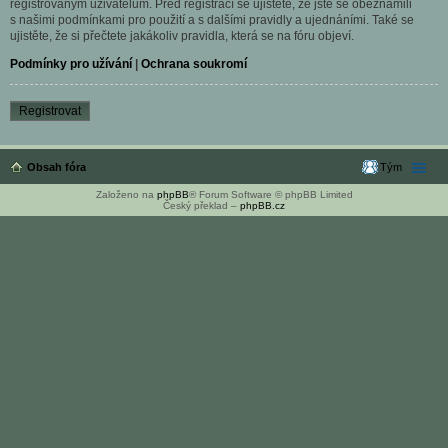
registrovaným uživatelům. Před registrací se ujistěte, že jste se obeznámili
s našimi podmínkami pro použití a s dalšími pravidly a ujednáními. Také se
ujistěte, že si přečtete jakákoliv pravidla, která se na fóru objeví.
Podmínky pro užívání
|
Ochrana soukromí
Registrovat
Obsah fóra
Tým
Založeno na
phpBB
® Forum Software © phpBB Limited
Český překlad –
phpBB.cz