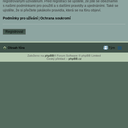
registrovaným uživatelům. Před registrací se ujistěte, že jste se obeznámili
s našimi podmínkami pro použití a s dalšími pravidly a ujednáními. Také se
ujistěte, že si přečtete jakákoliv pravidla, která se na fóru objeví.
Podmínky pro užívání
|
Ochrana soukromí
Registrovat
Obsah fóra
Tým
Založeno na
phpBB
® Forum Software © phpBB Limited
Český překlad –
phpBB.cz