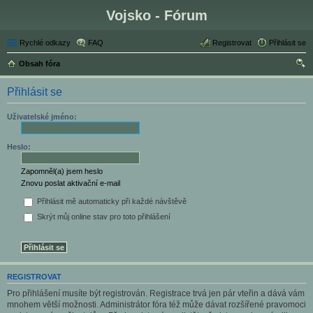
Vojsko - Fórum
Rychlé odkazy
FAQ
Registrovat
Přihlásit se
Obsah fóra
led
Přihlásit se
at
Uživatelské jméno:
Heslo:
Zapomněl(a) jsem heslo
Znovu poslat aktivační e-mail
Přihlásit mě automaticky při každé návštěvě
Skrýt můj online stav pro toto přihlášení
REGISTROVAT
Pro přihlášení musíte být registrován. Registrace trvá jen pár vteřin a dává vám
mnohem větší možnosti. Administrátor fóra též může dávat rozšířené pravomoci