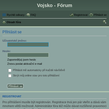
Vojsko - Fórum
Rychlé odkazy
FAQ
Registrovat
Přihlásit se
Obsah fóra
led
Přihlásit se
at
Uživatelské jméno:
Heslo:
Zapomněl(a) jsem heslo
Znovu poslat aktivační e-mail
Přihlásit mě automaticky při každé návštěvě
Skrýt můj online stav pro toto přihlášení
REGISTROVAT
Pro přihlášení musíte být registrován. Registrace trvá jen pár vteřin a dává vám
mnohem větší možnosti. Administrátor fóra též může dávat rozšířené pravomoci