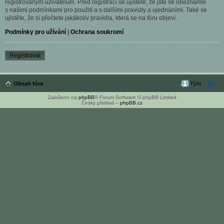
registrovaným uživatelům. Před registrací se ujistěte, že jste se obeznámili
s našimi podmínkami pro použití a s dalšími pravidly a ujednáními. Také se
ujistěte, že si přečtete jakákoliv pravidla, která se na fóru objeví.
Podmínky pro užívání
|
Ochrana soukromí
Registrovat
Obsah fóra
Tým
Založeno na
phpBB
® Forum Software © phpBB Limited
Český překlad –
phpBB.cz