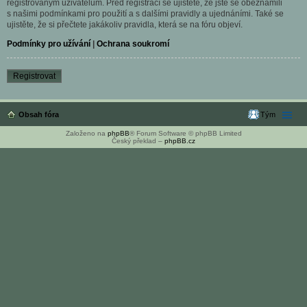
registrovaným uživatelům. Před registrací se ujistěte, že jste se obeznámili
s našimi podmínkami pro použití a s dalšími pravidly a ujednáními. Také se
ujistěte, že si přečtete jakákoliv pravidla, která se na fóru objeví.
Podmínky pro užívání
|
Ochrana soukromí
Registrovat
Obsah fóra
Tým
Založeno na
phpBB
® Forum Software © phpBB Limited
Český překlad –
phpBB.cz