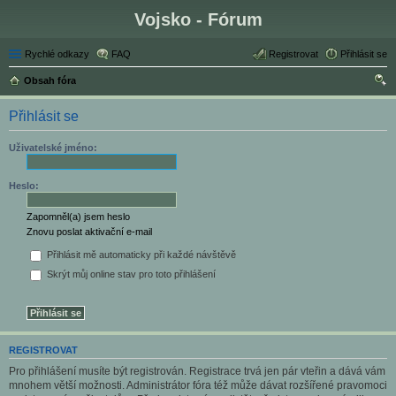
Vojsko - Fórum
Rychlé odkazy
FAQ
Registrovat
Přihlásit se
Obsah fóra
led
Přihlásit se
at
Uživatelské jméno:
Heslo:
Zapomněl(a) jsem heslo
Znovu poslat aktivační e-mail
Přihlásit mě automaticky při každé návštěvě
Skrýt můj online stav pro toto přihlášení
REGISTROVAT
Pro přihlášení musíte být registrován. Registrace trvá jen pár vteřin a dává vám
mnohem větší možnosti. Administrátor fóra též může dávat rozšířené pravomoci