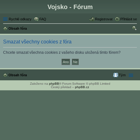
Vojsko - Fórum
Rychlé odkazy
FAQ
Registrovat
Přihlásit se
Obsah fóra
led
Smazat všechny cookies z fóra
at
Chcete smazat všechna cookies z vašeho disku uložená tímto fórem?
Obsah fóra
Tým
Založeno na
phpBB
® Forum Software © phpBB Limited
Český překlad –
phpBB.cz