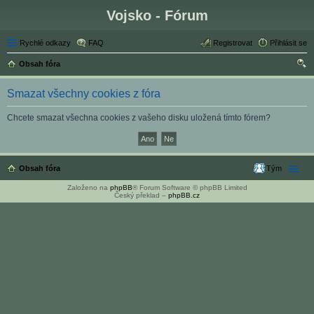
Vojsko - Fórum
Rychlé odkazy
FAQ
Registrovat
Přihlásit se
Obsah fóra
led
Smazat všechny cookies z fóra
at
Chcete smazat všechna cookies z vašeho disku uložená tímto fórem?
Obsah fóra
Tým
Založeno na
phpBB
® Forum Software © phpBB Limited
Český překlad –
phpBB.cz