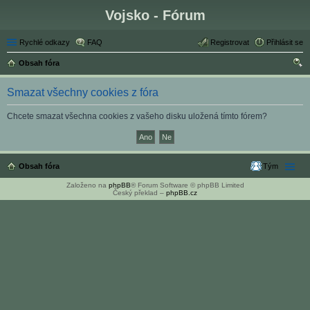
Vojsko - Fórum
Rychlé odkazy
FAQ
Registrovat
Přihlásit se
Obsah fóra
led
Smazat všechny cookies z fóra
at
Chcete smazat všechna cookies z vašeho disku uložená tímto fórem?
Obsah fóra
Tým
Založeno na
phpBB
® Forum Software © phpBB Limited
Český překlad –
phpBB.cz