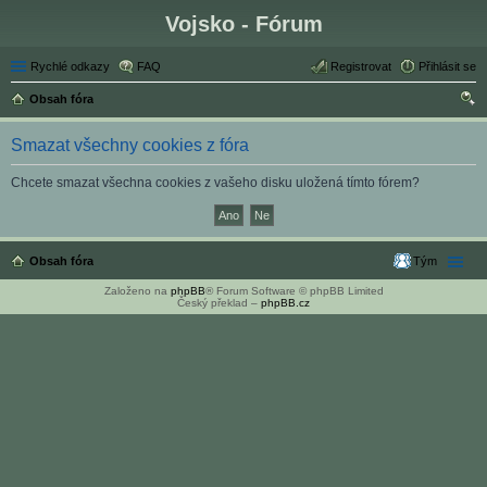
Vojsko - Fórum
Rychlé odkazy
FAQ
Registrovat
Přihlásit se
Obsah fóra
led
Smazat všechny cookies z fóra
at
Chcete smazat všechna cookies z vašeho disku uložená tímto fórem?
Obsah fóra
Tým
Založeno na
phpBB
® Forum Software © phpBB Limited
Český překlad –
phpBB.cz