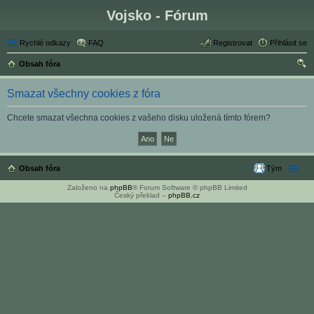
Vojsko - Fórum
Rychlé odkazy
FAQ
Registrovat
Přihlásit se
Obsah fóra
led
Smazat všechny cookies z fóra
at
Chcete smazat všechna cookies z vašeho disku uložená tímto fórem?
Obsah fóra
Tým
Založeno na
phpBB
® Forum Software © phpBB Limited
Český překlad –
phpBB.cz