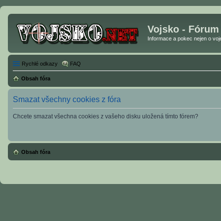
Vojsko - Fórum
Informace a pokec nejen o vojen
Rychlé odkazy
FAQ
Obsah fóra
Smazat všechny cookies z fóra
Chcete smazat všechna cookies z vašeho disku uložená tímto fórem?
Obsah fóra