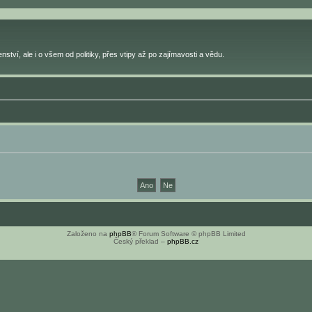
ství, ale i o všem od politiky, přes vtipy až po zajímavosti a vědu.
Založeno na
phpBB
® Forum Software © phpBB Limited
Český překlad –
phpBB.cz