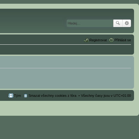
Registrovat
Přihlásit se
Tým
Smazat všechny cookies z fóra
Všechny časy jsou v
UTC+01:00