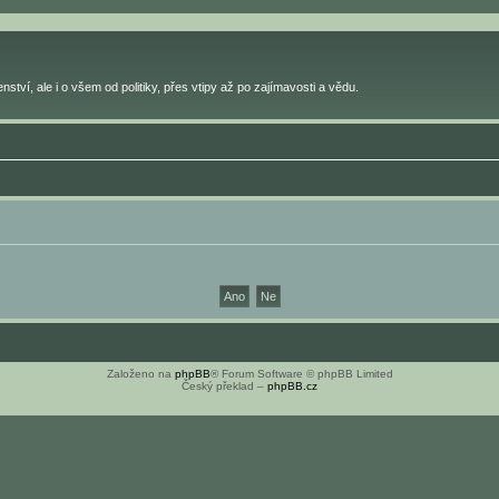
ství, ale i o všem od politiky, přes vtipy až po zajímavosti a vědu.
Založeno na
phpBB
® Forum Software © phpBB Limited
Český překlad –
phpBB.cz