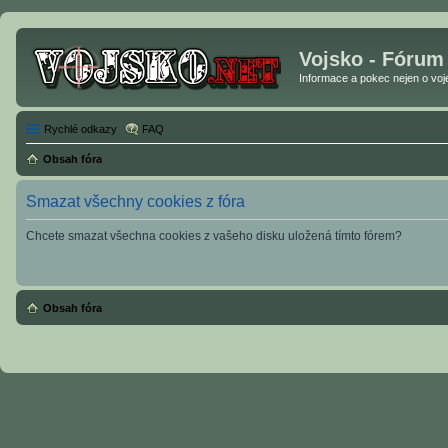
Vojsko - Fórum
Informace a pokec nejen o vojen
Rychlé odkazy
FAQ
Obsah fóra
Smazat všechny cookies z fóra
Chcete smazat všechna cookies z vašeho disku uložená tímto fórem?
Obsah fóra