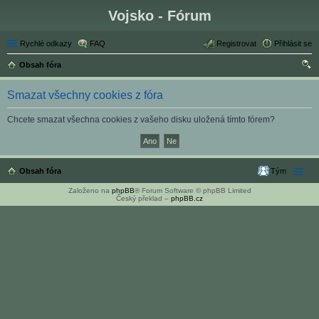
Vojsko - Fórum
Rychlé odkazy
FAQ
Registrovat
Přihlásit se
Obsah fóra
led
Smazat všechny cookies z fóra
at
Chcete smazat všechna cookies z vašeho disku uložená tímto fórem?
Obsah fóra
Tým
Založeno na
phpBB
® Forum Software © phpBB Limited
Český překlad –
phpBB.cz