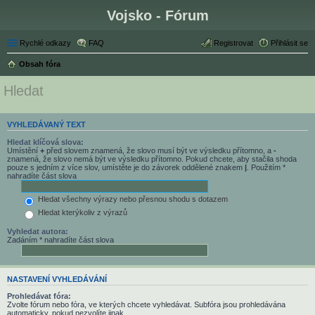
Vojsko - Fórum
Rychlé odkazy
FAQ
Registrovat
Přihlásit se
Obsah fóra
Hledat
VYHLEDÁVANÝ TEXT
Hledat klíčová slova:
Umístění
+
před slovem znamená, že slovo musí být ve výsledku přítomno, a
-
znamená, že slovo nemá být ve výsledku přítomno. Pokud chcete, aby stačila shoda
pouze s jedním z více slov, umístěte je do závorek oddělené znakem
|
. Použitím *
nahradíte část slova
Hledat všechny výrazy nebo přesnou shodu s dotazem
Hledat kterýkoliv z výrazů
Vyhledat autora:
Zadáním * nahradíte část slova
NASTAVENÍ VYHLEDÁVÁNÍ
Prohledávat fóra:
Zvolte fórum nebo fóra, ve kterých chcete vyhledávat. Subfóra jsou prohledávána
automaticky, pokud nezvolíte jinak.