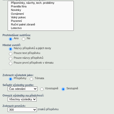
Prohledávat subfóra:
Ano
Ne
Hledat uvnitř:
Názvy příspěvků a jejich texty
Pouze text příspěvku
Pouze názvy příspěvků
Pouze první příspěvek v tématu
Zobrazit výsledek jako:
Příspěvky
Témata
Seřadit výsledky podle:
Vzestupně
Sestupně
Omezit výsledky na předchozí:
Zobrazit prvních:
znaků příspěvku