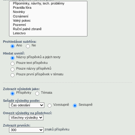
Prohledávat subfóra:
Ano
Ne
Hledat uvnitř:
Názvy příspěvků a jejich texty
Pouze text příspěvku
Pouze názvy příspěvků
Pouze první příspěvek v tématu
Zobrazit výsledek jako:
Příspěvky
Témata
Seřadit výsledky podle:
Vzestupně
Sestupně
Omezit výsledky na předchozí:
Zobrazit prvních:
znaků příspěvku