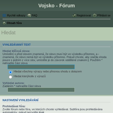
Vojsko - Fórum
Rychlé odkazy
FAQ
Registrovat
Přihlásit se
Obsah fóra
Hledat
VYHLEDÁVANÝ TEXT
Hledat klíčová slova:
Umístění
+
před slovem znamená, že slovo musí být ve výsledku přítomno, a
-
znamená, že slovo nemá být ve výsledku přítomno. Pokud chcete, aby stačila shoda
pouze s jedním z více slov, umístěte je do závorek oddělené znakem
|
. Použitím *
nahradíte část slova
Hledat všechny výrazy nebo přesnou shodu s dotazem
Hledat kterýkoliv z výrazů
Vyhledat autora:
Zadáním * nahradíte část slova
NASTAVENÍ VYHLEDÁVÁNÍ
Prohledávat fóra:
Zvolte fórum nebo fóra, ve kterých chcete vyhledávat. Subfóra jsou prohledávána
automaticky, pokud nezvolíte jinak.