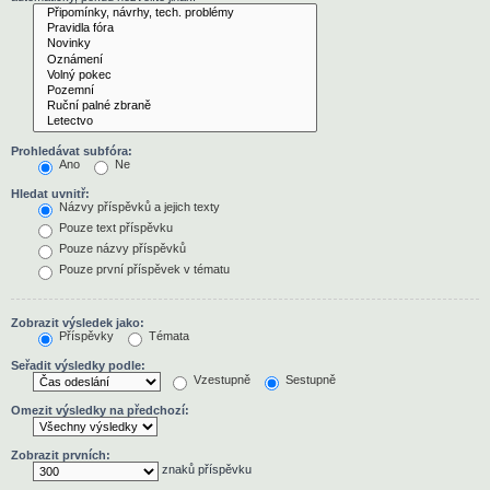
Prohledávat subfóra:
Ano
Ne
Hledat uvnitř:
Názvy příspěvků a jejich texty
Pouze text příspěvku
Pouze názvy příspěvků
Pouze první příspěvek v tématu
Zobrazit výsledek jako:
Příspěvky
Témata
Seřadit výsledky podle:
Vzestupně
Sestupně
Omezit výsledky na předchozí:
Zobrazit prvních:
znaků příspěvku