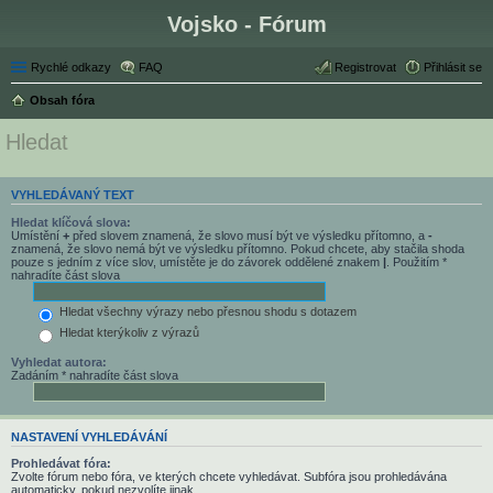
Vojsko - Fórum
Rychlé odkazy
FAQ
Registrovat
Přihlásit se
Obsah fóra
Hledat
VYHLEDÁVANÝ TEXT
Hledat klíčová slova:
Umístění
+
před slovem znamená, že slovo musí být ve výsledku přítomno, a
-
znamená, že slovo nemá být ve výsledku přítomno. Pokud chcete, aby stačila shoda
pouze s jedním z více slov, umístěte je do závorek oddělené znakem
|
. Použitím *
nahradíte část slova
Hledat všechny výrazy nebo přesnou shodu s dotazem
Hledat kterýkoliv z výrazů
Vyhledat autora:
Zadáním * nahradíte část slova
NASTAVENÍ VYHLEDÁVÁNÍ
Prohledávat fóra:
Zvolte fórum nebo fóra, ve kterých chcete vyhledávat. Subfóra jsou prohledávána
automaticky, pokud nezvolíte jinak.