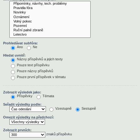
Prohledávat subfóra:
Ano
Ne
Hledat uvnitř:
Názvy příspěvků a jejich texty
Pouze text příspěvku
Pouze názvy příspěvků
Pouze první příspěvek v tématu
Zobrazit výsledek jako:
Příspěvky
Témata
Seřadit výsledky podle:
Vzestupně
Sestupně
Omezit výsledky na předchozí:
Zobrazit prvních:
znaků příspěvku