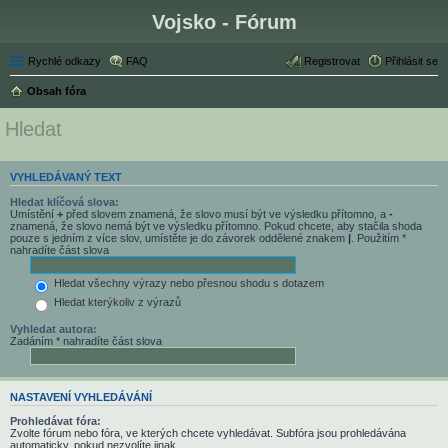
Vojsko - Fórum
Rychlé odkazy
FAQ
Registrovat
Přihlásit se
Obsah fóra
Hledat
VYHLEDÁVANÝ TEXT
Hledat klíčová slova:
Umístění
+
před slovem znamená, že slovo musí být ve výsledku přítomno, a
-
znamená, že slovo nemá být ve výsledku přítomno. Pokud chcete, aby stačila shoda
pouze s jedním z více slov, umístěte je do závorek oddělené znakem
|
. Použitím *
nahradíte část slova
Hledat všechny výrazy nebo přesnou shodu s dotazem
Hledat kterýkoliv z výrazů
Vyhledat autora:
Zadáním * nahradíte část slova
NASTAVENÍ VYHLEDÁVÁNÍ
Prohledávat fóra:
Zvolte fórum nebo fóra, ve kterých chcete vyhledávat. Subfóra jsou prohledávána
automaticky, pokud nezvolíte jinak.