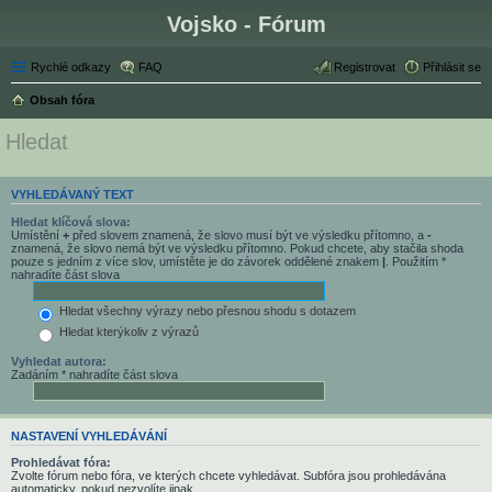
Vojsko - Fórum
Rychlé odkazy
FAQ
Registrovat
Přihlásit se
Obsah fóra
Hledat
VYHLEDÁVANÝ TEXT
Hledat klíčová slova:
Umístění
+
před slovem znamená, že slovo musí být ve výsledku přítomno, a
-
znamená, že slovo nemá být ve výsledku přítomno. Pokud chcete, aby stačila shoda
pouze s jedním z více slov, umístěte je do závorek oddělené znakem
|
. Použitím *
nahradíte část slova
Hledat všechny výrazy nebo přesnou shodu s dotazem
Hledat kterýkoliv z výrazů
Vyhledat autora:
Zadáním * nahradíte část slova
NASTAVENÍ VYHLEDÁVÁNÍ
Prohledávat fóra:
Zvolte fórum nebo fóra, ve kterých chcete vyhledávat. Subfóra jsou prohledávána
automaticky, pokud nezvolíte jinak.