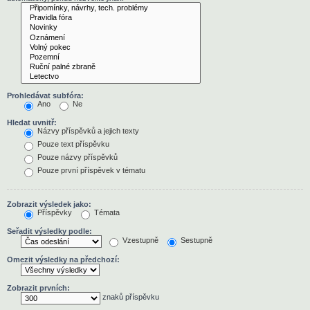
Prohledávat subfóra:
Ano
Ne
Hledat uvnitř:
Názvy příspěvků a jejich texty
Pouze text příspěvku
Pouze názvy příspěvků
Pouze první příspěvek v tématu
Zobrazit výsledek jako:
Příspěvky
Témata
Seřadit výsledky podle:
Vzestupně
Sestupně
Omezit výsledky na předchozí:
Zobrazit prvních:
znaků příspěvku