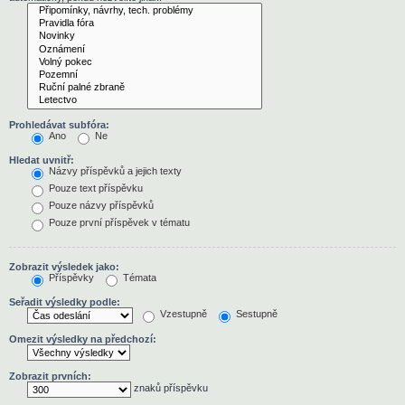
Prohledávat subfóra:
Ano
Ne
Hledat uvnitř:
Názvy příspěvků a jejich texty
Pouze text příspěvku
Pouze názvy příspěvků
Pouze první příspěvek v tématu
Zobrazit výsledek jako:
Příspěvky
Témata
Seřadit výsledky podle:
Vzestupně
Sestupně
Omezit výsledky na předchozí:
Zobrazit prvních:
znaků příspěvku