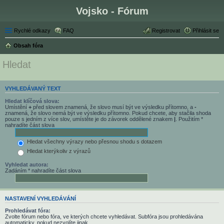
Vojsko - Fórum
Rychlé odkazy
FAQ
Registrovat
Přihlásit se
Obsah fóra
Hledat
VYHLEDÁVANÝ TEXT
Hledat klíčová slova:
Umístění
+
před slovem znamená, že slovo musí být ve výsledku přítomno, a
-
znamená, že slovo nemá být ve výsledku přítomno. Pokud chcete, aby stačila shoda
pouze s jedním z více slov, umístěte je do závorek oddělené znakem
|
. Použitím *
nahradíte část slova
Hledat všechny výrazy nebo přesnou shodu s dotazem
Hledat kterýkoliv z výrazů
Vyhledat autora:
Zadáním * nahradíte část slova
NASTAVENÍ VYHLEDÁVÁNÍ
Prohledávat fóra:
Zvolte fórum nebo fóra, ve kterých chcete vyhledávat. Subfóra jsou prohledávána
automaticky, pokud nezvolíte jinak.