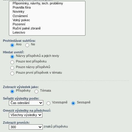
Prohledávat subfóra:
Ano
Ne
Hledat uvnitř:
Názvy příspěvků a jejich texty
Pouze text příspěvku
Pouze názvy příspěvků
Pouze první příspěvek v tématu
Zobrazit výsledek jako:
Příspěvky
Témata
Seřadit výsledky podle:
Vzestupně
Sestupně
Omezit výsledky na předchozí:
Zobrazit prvních:
znaků příspěvku