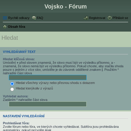
Vojsko - Fórum
Rychlé odkazy
FAQ
Registrovat
Přihlásit se
Obsah fóra
Hledat
VYHLEDÁVANÝ TEXT
Hledat klíčová slova:
Umístění
+
před slovem znamená, že slovo musí být ve výsledku přítomno, a
-
znamená, že slovo nemá být ve výsledku přítomno. Pokud chcete, aby stačila shoda
pouze s jedním z více slov, umístěte je do závorek oddělené znakem
|
. Použitím *
nahradíte část slova
Hledat všechny výrazy nebo přesnou shodu s dotazem
Hledat kterýkoliv z výrazů
Vyhledat autora:
Zadáním * nahradíte část slova
NASTAVENÍ VYHLEDÁVÁNÍ
Prohledávat fóra:
Zvolte fórum nebo fóra, ve kterých chcete vyhledávat. Subfóra jsou prohledávána
automaticky, pokud nezvolíte jinak.