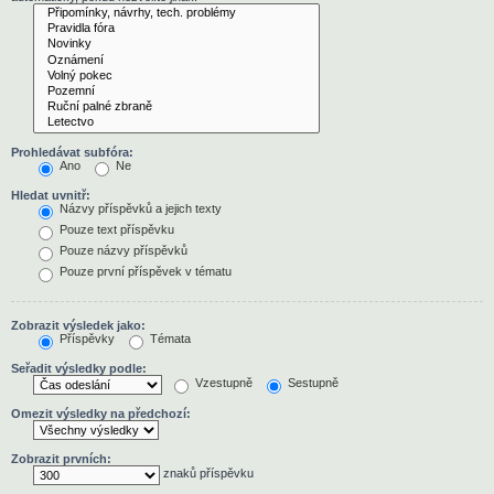
Prohledávat subfóra:
Ano
Ne
Hledat uvnitř:
Názvy příspěvků a jejich texty
Pouze text příspěvku
Pouze názvy příspěvků
Pouze první příspěvek v tématu
Zobrazit výsledek jako:
Příspěvky
Témata
Seřadit výsledky podle:
Vzestupně
Sestupně
Omezit výsledky na předchozí:
Zobrazit prvních:
znaků příspěvku