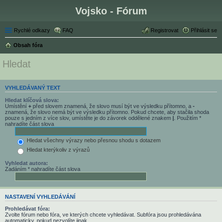
Vojsko - Fórum
Rychlé odkazy
FAQ
Registrovat
Přihlásit se
Obsah fóra
Hledat
VYHLEDÁVANÝ TEXT
Hledat klíčová slova:
Umístění
+
před slovem znamená, že slovo musí být ve výsledku přítomno, a
-
znamená, že slovo nemá být ve výsledku přítomno. Pokud chcete, aby stačila shoda
pouze s jedním z více slov, umístěte je do závorek oddělené znakem
|
. Použitím *
nahradíte část slova
Hledat všechny výrazy nebo přesnou shodu s dotazem
Hledat kterýkoliv z výrazů
Vyhledat autora:
Zadáním * nahradíte část slova
NASTAVENÍ VYHLEDÁVÁNÍ
Prohledávat fóra:
Zvolte fórum nebo fóra, ve kterých chcete vyhledávat. Subfóra jsou prohledávána
automaticky, pokud nezvolíte jinak.