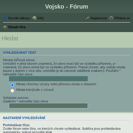
Vojsko - Fórum
Rychlé odkazy
FAQ
Registrovat
Přihlásit se
Obsah fóra
Hledat
VYHLEDÁVANÝ TEXT
Hledat klíčová slova:
Umístění
+
před slovem znamená, že slovo musí být ve výsledku přítomno, a
-
znamená, že slovo nemá být ve výsledku přítomno. Pokud chcete, aby stačila shoda
pouze s jedním z více slov, umístěte je do závorek oddělené znakem
|
. Použitím *
nahradíte část slova
Hledat všechny výrazy nebo přesnou shodu s dotazem
Hledat kterýkoliv z výrazů
Vyhledat autora:
Zadáním * nahradíte část slova
NASTAVENÍ VYHLEDÁVÁNÍ
Prohledávat fóra:
Zvolte fórum nebo fóra, ve kterých chcete vyhledávat. Subfóra jsou prohledávána
automaticky, pokud nezvolíte jinak.