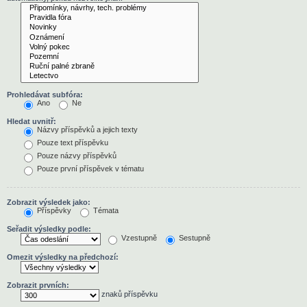
Prohledávat subfóra:
Ano
Ne
Hledat uvnitř:
Názvy příspěvků a jejich texty
Pouze text příspěvku
Pouze názvy příspěvků
Pouze první příspěvek v tématu
Zobrazit výsledek jako:
Příspěvky
Témata
Seřadit výsledky podle:
Vzestupně
Sestupně
Omezit výsledky na předchozí:
Zobrazit prvních:
znaků příspěvku