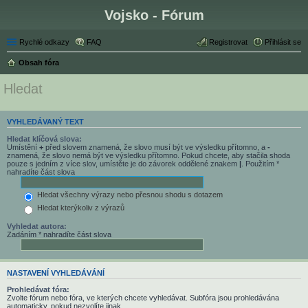
Vojsko - Fórum
Rychlé odkazy
FAQ
Registrovat
Přihlásit se
Obsah fóra
Hledat
VYHLEDÁVANÝ TEXT
Hledat klíčová slova:
Umístění
+
před slovem znamená, že slovo musí být ve výsledku přítomno, a
-
znamená, že slovo nemá být ve výsledku přítomno. Pokud chcete, aby stačila shoda
pouze s jedním z více slov, umístěte je do závorek oddělené znakem
|
. Použitím *
nahradíte část slova
Hledat všechny výrazy nebo přesnou shodu s dotazem
Hledat kterýkoliv z výrazů
Vyhledat autora:
Zadáním * nahradíte část slova
NASTAVENÍ VYHLEDÁVÁNÍ
Prohledávat fóra:
Zvolte fórum nebo fóra, ve kterých chcete vyhledávat. Subfóra jsou prohledávána
automaticky, pokud nezvolíte jinak.