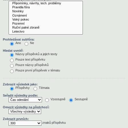
Prohledávat subfóra:
Ano
Ne
Hledat uvnitř:
Názvy příspěvků a jejich texty
Pouze text příspěvku
Pouze názvy příspěvků
Pouze první příspěvek v tématu
Zobrazit výsledek jako:
Příspěvky
Témata
Seřadit výsledky podle:
Vzestupně
Sestupně
Omezit výsledky na předchozí:
Zobrazit prvních:
znaků příspěvku