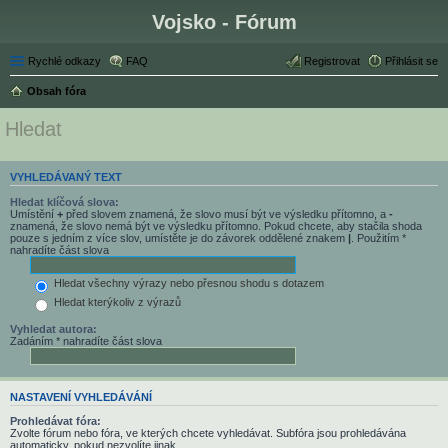
Vojsko - Fórum
Rychlé odkazy
FAQ
Registrovat
Přihlásit se
Obsah fóra
Hledat
VYHLEDÁVANÝ TEXT
Hledat klíčová slova:
Umístění
+
před slovem znamená, že slovo musí být ve výsledku přítomno, a
-
znamená, že slovo nemá být ve výsledku přítomno. Pokud chcete, aby stačila shoda
pouze s jedním z více slov, umístěte je do závorek oddělené znakem
|
. Použitím *
nahradíte část slova
Hledat všechny výrazy nebo přesnou shodu s dotazem
Hledat kterýkoliv z výrazů
Vyhledat autora:
Zadáním * nahradíte část slova
NASTAVENÍ VYHLEDÁVÁNÍ
Prohledávat fóra:
Zvolte fórum nebo fóra, ve kterých chcete vyhledávat. Subfóra jsou prohledávána
automaticky, pokud nezvolíte jinak.