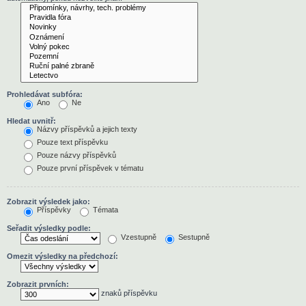
Prohledávat subfóra:
Ano
Ne
Hledat uvnitř:
Názvy příspěvků a jejich texty
Pouze text příspěvku
Pouze názvy příspěvků
Pouze první příspěvek v tématu
Zobrazit výsledek jako:
Příspěvky
Témata
Seřadit výsledky podle:
Vzestupně
Sestupně
Omezit výsledky na předchozí:
Zobrazit prvních:
znaků příspěvku