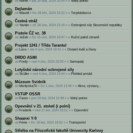
od
Norek
» pát 26 dub, 2024 20:04 » v
Volný pokec
Dejlamán
od
Wavell
» čtv 28 bře, 2024 15:22 » v
Torpédoborce
Čestná stráž
od
Yavido
» stř 28 úno, 2024 23:18 » v
Ozbrojené síly Slovenské republiky
Pistole ČZ vz. 38
od
Ježek
» čtv 15 úno, 2024 18:47 » v
Ruční palné zbraně
Projekt 1241 / Třída Tarantul
od
Loco
» úte 6 úno, 2024 18:41 » v
Ostatní lodě a čluny
DRDO ASMI‎
od
Fredy
» ned 4 úno, 2024 20:50 » v
Samopaly
Lotyšské národní ozbrojené síly
od
Sk1ller
» ned 4 úno, 2024 14:44 » v
Přehled armád
Múzeum Svidník
od
Merilynka70
» čtv 1 úno, 2024 13:46 » v
Akce, výstavy,...
VSTUP OSSR
od
Faust
» pon 29 led, 2024 10:48 » v
Volný pokec
Opevnění v 21. století (i polní)
od
Frederik
» ned 21 led, 2024 19:51 » v
Opevnění
Shaanxi Y-9
od
Fénix
» čtv 18 led, 2024 19:02 » v
Transportní
Střelba na Filozofické fakultě Univerzity Karlovy