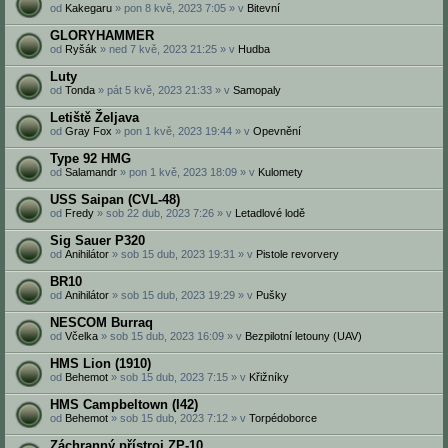
od
Kakegaru
» pon 8 kvě, 2023 7:05 » v
Bitevní
GLORYHAMMER
od
Ryšák
» ned 7 kvě, 2023 21:25 » v
Hudba
Luty
od
Tonda
» pát 5 kvě, 2023 21:33 » v
Samopaly
Letiště Željava
od
Gray Fox
» pon 1 kvě, 2023 19:44 » v
Opevnění
Type 92 HMG
od
Salamandr
» pon 1 kvě, 2023 18:09 » v
Kulomety
USS Saipan (CVL-48)
od
Fredy
» sob 22 dub, 2023 7:26 » v
Letadlové lodě
Sig Sauer P320
od
Anihilátor
» sob 15 dub, 2023 19:31 » v
Pistole revorvery
BR10
od
Anihilátor
» sob 15 dub, 2023 19:29 » v
Pušky
NESCOM Burraq
od
Včelka
» sob 15 dub, 2023 16:09 » v
Bezpilotní letouny (UAV)
HMS Lion (1910)
od
Behemot
» sob 15 dub, 2023 7:15 » v
Křižníky
HMS Campbeltown (I42)
od
Behemot
» sob 15 dub, 2023 7:12 » v
Torpédoborce
Záchranný přístroj ZP-10