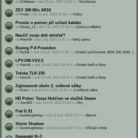
od
Zvědavec
» pát 22 pro, 2023 14:43 » v
Terorismus
ZEV 308 Win AR10
od
Fredy
» čtv 21 pro, 2023 19:50 » v
Pušky
Prosím o pomoc při určení kabátu
od
Honey_cz
» úte 7 lis, 2023 20:36 » v
Výstroj a militárie
Naučiť svoje deti strieľať?
od
Peter99
» pon 2 říj, 2023 12:51 » v
Volný pokec
Boeing P-8 Poseidon
od
Ryšák
» ned 14 kvě, 2023 17:42 » v
Ostatní (průzkumné, AEW, EW, ASW,..)
LPV-OM-VSV-2
od
Hansík
» sob 13 kvě, 2023 18:49 » v
Ostatní lodě a čluny
Toloka TLK-150
od
Hansík
» sob 13 kvě, 2023 18:47 » v
Ostatní lodě a čluny
Zajímavosti okolo 2. světové války
od
Grizz
» sob 13 kvě, 2023 14:15 » v
2.světová válka
HD Poker: Texas Hold'em ve službě Steam
od
Josef03
» sob 13 kvě, 2023 12:23 » v
Hry
Fiat G.91
od
AustinLightning
» sob 13 kvě, 2023 7:17 » v
Bitevní
Storm Shadow
od
AustinLightning
» sob 13 kvě, 2023 7:14 » v
Křižující střely
Kawasaki Ki-3