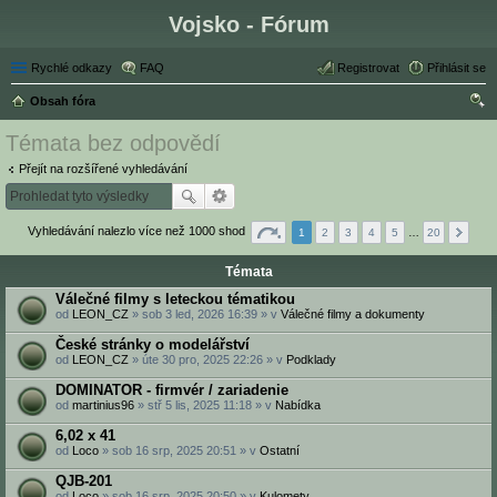
Vojsko - Fórum
Rychlé odkazy
FAQ
Registrovat
Přihlásit se
Obsah fóra
led
Témata bez odpovědí
at
Přejít na rozšířené vyhledávání
Vyhledávání nalezlo více než 1000 shod
1
2
3
4
5
…
20
Témata
Válečné filmy s leteckou tématikou
od
LEON_CZ
» sob 3 led, 2026 16:39 » v
Válečné filmy a dokumenty
České stránky o modelářství
od
LEON_CZ
» úte 30 pro, 2025 22:26 » v
Podklady
DOMINATOR - firmvér / zariadenie
od
martinius96
» stř 5 lis, 2025 11:18 » v
Nabídka
6,02 x 41
od
Loco
» sob 16 srp, 2025 20:51 » v
Ostatní
QJB-201
od
Loco
» sob 16 srp, 2025 20:50 » v
Kulomety