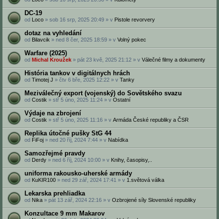
DC-19
od
Loco
» sob 16 srp, 2025 20:49 » v
Pistole revorvery
dotaz na vyhledání
od
Bilavcik
» ned 8 čer, 2025 18:59 » v
Volný pokec
Warfare (2025)
od
Michal Kroužek
» pát 23 kvě, 2025 21:12 » v
Válečné filmy a dokumenty
História tankov v digitálnych hrách
od
Timotej J
» čtv 6 bře, 2025 12:22 » v
Tanky
Meziválečný export (vojenský) do Sovětského svazu
od
Costik
» stř 5 úno, 2025 11:24 » v
Ostatní
Výdaje na zbrojení
od
Costik
» stř 5 úno, 2025 11:16 » v
Armáda České republiky a ČSR
Replika útočné pušky StG 44
od
FiFoj
» ned 20 říj, 2024 7:44 » v
Nabídka
Samozřejmé pravdy
od
Derdy
» ned 6 říj, 2024 10:00 » v
Knihy, časopisy,..
uniforma rakousko-uherské armády
od
KuKIR100
» ned 29 zář, 2024 17:41 » v
1.světová válka
Lekarska prehliadka
od
Nika
» pát 13 zář, 2024 22:16 » v
Ozbrojené síly Slovenské republiky
Konzultace 9 mm Makarov