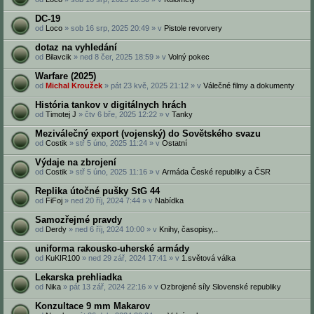
DC-19
od
Loco
» sob 16 srp, 2025 20:49 » v
Pistole revorvery
dotaz na vyhledání
od
Bilavcik
» ned 8 čer, 2025 18:59 » v
Volný pokec
Warfare (2025)
od
Michal Kroužek
» pát 23 kvě, 2025 21:12 » v
Válečné filmy a dokumenty
História tankov v digitálnych hrách
od
Timotej J
» čtv 6 bře, 2025 12:22 » v
Tanky
Meziválečný export (vojenský) do Sovětského svazu
od
Costik
» stř 5 úno, 2025 11:24 » v
Ostatní
Výdaje na zbrojení
od
Costik
» stř 5 úno, 2025 11:16 » v
Armáda České republiky a ČSR
Replika útočné pušky StG 44
od
FiFoj
» ned 20 říj, 2024 7:44 » v
Nabídka
Samozřejmé pravdy
od
Derdy
» ned 6 říj, 2024 10:00 » v
Knihy, časopisy,..
uniforma rakousko-uherské armády
od
KuKIR100
» ned 29 zář, 2024 17:41 » v
1.světová válka
Lekarska prehliadka
od
Nika
» pát 13 zář, 2024 22:16 » v
Ozbrojené síly Slovenské republiky
Konzultace 9 mm Makarov