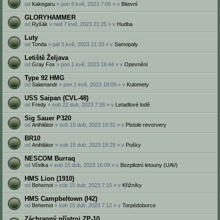
od
Kakegaru
» pon 8 kvě, 2023 7:05 » v
Bitevní
GLORYHAMMER
od
Ryšák
» ned 7 kvě, 2023 21:25 » v
Hudba
Luty
od
Tonda
» pát 5 kvě, 2023 21:33 » v
Samopaly
Letiště Željava
od
Gray Fox
» pon 1 kvě, 2023 19:44 » v
Opevnění
Type 92 HMG
od
Salamandr
» pon 1 kvě, 2023 18:09 » v
Kulomety
USS Saipan (CVL-48)
od
Fredy
» sob 22 dub, 2023 7:26 » v
Letadlové lodě
Sig Sauer P320
od
Anihilátor
» sob 15 dub, 2023 19:31 » v
Pistole revorvery
BR10
od
Anihilátor
» sob 15 dub, 2023 19:29 » v
Pušky
NESCOM Burraq
od
Včelka
» sob 15 dub, 2023 16:09 » v
Bezpilotní letouny (UAV)
HMS Lion (1910)
od
Behemot
» sob 15 dub, 2023 7:15 » v
Křižníky
HMS Campbeltown (I42)
od
Behemot
» sob 15 dub, 2023 7:12 » v
Torpédoborce
Záchranný přístroj ZP-10