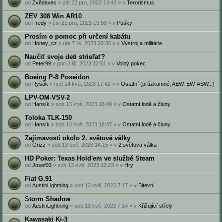
od
Zvědavec
» pát 22 pro, 2023 14:43 » v
Terorismus
ZEV 308 Win AR10
od
Fredy
» čtv 21 pro, 2023 19:50 » v
Pušky
Prosím o pomoc při určení kabátu
od
Honey_cz
» úte 7 lis, 2023 20:36 » v
Výstroj a militárie
Naučiť svoje deti strieľať?
od
Peter99
» pon 2 říj, 2023 12:51 » v
Volný pokec
Boeing P-8 Poseidon
od
Ryšák
» ned 14 kvě, 2023 17:42 » v
Ostatní (průzkumné, AEW, EW, ASW,..)
LPV-OM-VSV-2
od
Hansík
» sob 13 kvě, 2023 18:49 » v
Ostatní lodě a čluny
Toloka TLK-150
od
Hansík
» sob 13 kvě, 2023 18:47 » v
Ostatní lodě a čluny
Zajímavosti okolo 2. světové války
od
Grizz
» sob 13 kvě, 2023 14:15 » v
2.světová válka
HD Poker: Texas Hold'em ve službě Steam
od
Josef03
» sob 13 kvě, 2023 12:23 » v
Hry
Fiat G.91
od
AustinLightning
» sob 13 kvě, 2023 7:17 » v
Bitevní
Storm Shadow
od
AustinLightning
» sob 13 kvě, 2023 7:14 » v
Křižující střely
Kawasaki Ki-3