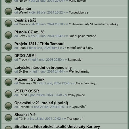
od
Norek
» pát 26 dub, 2024 20:04 » v
Volný pokec
Dejlamán
od
Wavell
» čtv 28 bře, 2024 15:22 » v
Torpédoborce
Čestná stráž
od
Yavido
» stř 28 úno, 2024 23:18 » v
Ozbrojené síly Slovenské republiky
Pistole ČZ vz. 38
od
Ježek
» čtv 15 úno, 2024 18:47 » v
Ruční palné zbraně
Projekt 1241 / Třída Tarantul
od
Loco
» úte 6 úno, 2024 18:41 » v
Ostatní lodě a čluny
DRDO ASMI‎
od
Fredy
» ned 4 úno, 2024 20:50 » v
Samopaly
Lotyšské národní ozbrojené síly
od
Sk1ller
» ned 4 úno, 2024 14:44 » v
Přehled armád
Múzeum Svidník
od
Merilynka70
» čtv 1 úno, 2024 13:46 » v
Akce, výstavy,...
VSTUP OSSR
od
Faust
» pon 29 led, 2024 10:48 » v
Volný pokec
Opevnění v 21. století (i polní)
od
Frederik
» ned 21 led, 2024 19:51 » v
Opevnění
Shaanxi Y-9
od
Fénix
» čtv 18 led, 2024 19:02 » v
Transportní
Střelba na Filozofické fakultě Univerzity Karlovy