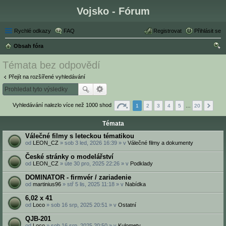
Vojsko - Fórum
Rychlé odkazy
FAQ
Registrovat
Přihlásit se
Obsah fóra
led
Témata bez odpovědí
at
Přejít na rozšířené vyhledávání
Vyhledávání nalezlo více než 1000 shod
1
2
3
4
5
…
20
Témata
Válečné filmy s leteckou tématikou
od
LEON_CZ
» sob 3 led, 2026 16:39 » v
Válečné filmy a dokumenty
České stránky o modelářství
od
LEON_CZ
» úte 30 pro, 2025 22:26 » v
Podklady
DOMINATOR - firmvér / zariadenie
od
martinius96
» stř 5 lis, 2025 11:18 » v
Nabídka
6,02 x 41
od
Loco
» sob 16 srp, 2025 20:51 » v
Ostatní
QJB-201
od
Loco
» sob 16 srp, 2025 20:50 » v
Kulomety