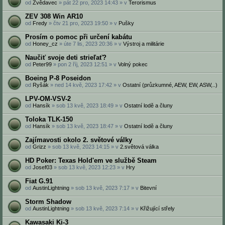
od
Zvědavec
» pát 22 pro, 2023 14:43 » v
Terorismus
ZEV 308 Win AR10
od
Fredy
» čtv 21 pro, 2023 19:50 » v
Pušky
Prosím o pomoc při určení kabátu
od
Honey_cz
» úte 7 lis, 2023 20:36 » v
Výstroj a militárie
Naučiť svoje deti strieľať?
od
Peter99
» pon 2 říj, 2023 12:51 » v
Volný pokec
Boeing P-8 Poseidon
od
Ryšák
» ned 14 kvě, 2023 17:42 » v
Ostatní (průzkumné, AEW, EW, ASW,..)
LPV-OM-VSV-2
od
Hansík
» sob 13 kvě, 2023 18:49 » v
Ostatní lodě a čluny
Toloka TLK-150
od
Hansík
» sob 13 kvě, 2023 18:47 » v
Ostatní lodě a čluny
Zajímavosti okolo 2. světové války
od
Grizz
» sob 13 kvě, 2023 14:15 » v
2.světová válka
HD Poker: Texas Hold'em ve službě Steam
od
Josef03
» sob 13 kvě, 2023 12:23 » v
Hry
Fiat G.91
od
AustinLightning
» sob 13 kvě, 2023 7:17 » v
Bitevní
Storm Shadow
od
AustinLightning
» sob 13 kvě, 2023 7:14 » v
Křižující střely
Kawasaki Ki-3