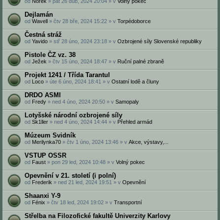
od
Norek
» pát 26 dub, 2024 20:04 » v
Volný pokec
Dejlamán
od
Wavell
» čtv 28 bře, 2024 15:22 » v
Torpédoborce
Čestná stráž
od
Yavido
» stř 28 úno, 2024 23:18 » v
Ozbrojené síly Slovenské republiky
Pistole ČZ vz. 38
od
Ježek
» čtv 15 úno, 2024 18:47 » v
Ruční palné zbraně
Projekt 1241 / Třída Tarantul
od
Loco
» úte 6 úno, 2024 18:41 » v
Ostatní lodě a čluny
DRDO ASMI‎
od
Fredy
» ned 4 úno, 2024 20:50 » v
Samopaly
Lotyšské národní ozbrojené síly
od
Sk1ller
» ned 4 úno, 2024 14:44 » v
Přehled armád
Múzeum Svidník
od
Merilynka70
» čtv 1 úno, 2024 13:46 » v
Akce, výstavy,...
VSTUP OSSR
od
Faust
» pon 29 led, 2024 10:48 » v
Volný pokec
Opevnění v 21. století (i polní)
od
Frederik
» ned 21 led, 2024 19:51 » v
Opevnění
Shaanxi Y-9
od
Fénix
» čtv 18 led, 2024 19:02 » v
Transportní
Střelba na Filozofické fakultě Univerzity Karlovy