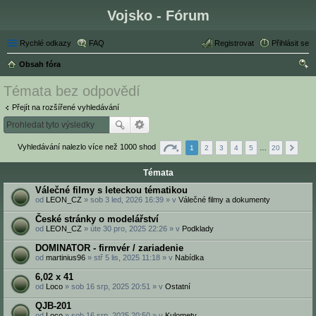
Vojsko - Fórum
Rychlé odkazy
FAQ
Registrovat
Přihlásit se
Obsah fóra
led
Témata bez odpovědí
at
Přejít na rozšířené vyhledávání
Vyhledávání nalezlo více než 1000 shod
1
2
3
4
5
…
20
Témata
Válečné filmy s leteckou tématikou
od
LEON_CZ
» sob 3 led, 2026 16:39 » v
Válečné filmy a dokumenty
České stránky o modelářství
od
LEON_CZ
» úte 30 pro, 2025 22:26 » v
Podklady
DOMINATOR - firmvér / zariadenie
od
martinius96
» stř 5 lis, 2025 11:18 » v
Nabídka
6,02 x 41
od
Loco
» sob 16 srp, 2025 20:51 » v
Ostatní
QJB-201
od
Loco
» sob 16 srp, 2025 20:50 » v
Kulomety