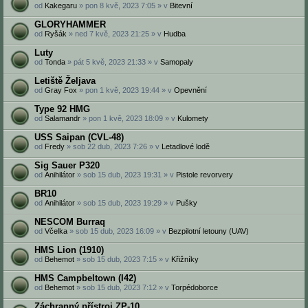
od
Kakegaru
» pon 8 kvě, 2023 7:05 » v
Bitevní
GLORYHAMMER
od
Ryšák
» ned 7 kvě, 2023 21:25 » v
Hudba
Luty
od
Tonda
» pát 5 kvě, 2023 21:33 » v
Samopaly
Letiště Željava
od
Gray Fox
» pon 1 kvě, 2023 19:44 » v
Opevnění
Type 92 HMG
od
Salamandr
» pon 1 kvě, 2023 18:09 » v
Kulomety
USS Saipan (CVL-48)
od
Fredy
» sob 22 dub, 2023 7:26 » v
Letadlové lodě
Sig Sauer P320
od
Anihilátor
» sob 15 dub, 2023 19:31 » v
Pistole revorvery
BR10
od
Anihilátor
» sob 15 dub, 2023 19:29 » v
Pušky
NESCOM Burraq
od
Včelka
» sob 15 dub, 2023 16:09 » v
Bezpilotní letouny (UAV)
HMS Lion (1910)
od
Behemot
» sob 15 dub, 2023 7:15 » v
Křižníky
HMS Campbeltown (I42)
od
Behemot
» sob 15 dub, 2023 7:12 » v
Torpédoborce
Záchranný přístroj ZP-10