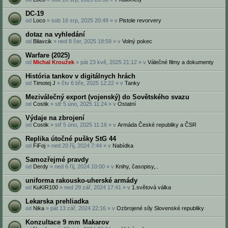
DC-19
od
Loco
» sob 16 srp, 2025 20:49 » v
Pistole revorvery
dotaz na vyhledání
od
Bilavcik
» ned 8 čer, 2025 18:59 » v
Volný pokec
Warfare (2025)
od
Michal Kroužek
» pát 23 kvě, 2025 21:12 » v
Válečné filmy a dokumenty
História tankov v digitálnych hrách
od
Timotej J
» čtv 6 bře, 2025 12:22 » v
Tanky
Meziválečný export (vojenský) do Sovětského svazu
od
Costik
» stř 5 úno, 2025 11:24 » v
Ostatní
Výdaje na zbrojení
od
Costik
» stř 5 úno, 2025 11:16 » v
Armáda České republiky a ČSR
Replika útočné pušky StG 44
od
FiFoj
» ned 20 říj, 2024 7:44 » v
Nabídka
Samozřejmé pravdy
od
Derdy
» ned 6 říj, 2024 10:00 » v
Knihy, časopisy,..
uniforma rakousko-uherské armády
od
KuKIR100
» ned 29 zář, 2024 17:41 » v
1.světová válka
Lekarska prehliadka
od
Nika
» pát 13 zář, 2024 22:16 » v
Ozbrojené síly Slovenské republiky
Konzultace 9 mm Makarov