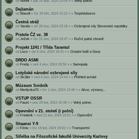
od
Norek
» pát 26 dub, 2024 20:04 » v
Volný pokec
Dejlamán
od
Wavell
» čtv 28 bře, 2024 15:22 » v
Torpédoborce
Čestná stráž
od
Yavido
» stř 28 úno, 2024 23:18 » v
Ozbrojené síly Slovenské republiky
Pistole ČZ vz. 38
od
Ježek
» čtv 15 úno, 2024 18:47 » v
Ruční palné zbraně
Projekt 1241 / Třída Tarantul
od
Loco
» úte 6 úno, 2024 18:41 » v
Ostatní lodě a čluny
DRDO ASMI‎
od
Fredy
» ned 4 úno, 2024 20:50 » v
Samopaly
Lotyšské národní ozbrojené síly
od
Sk1ller
» ned 4 úno, 2024 14:44 » v
Přehled armád
Múzeum Svidník
od
Merilynka70
» čtv 1 úno, 2024 13:46 » v
Akce, výstavy,...
VSTUP OSSR
od
Faust
» pon 29 led, 2024 10:48 » v
Volný pokec
Opevnění v 21. století (i polní)
od
Frederik
» ned 21 led, 2024 19:51 » v
Opevnění
Shaanxi Y-9
od
Fénix
» čtv 18 led, 2024 19:02 » v
Transportní
Střelba na Filozofické fakultě Univerzity Karlovy