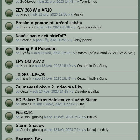
od
Zvědavec
» pát 22 pro, 2023 14:43 » v
Terorismus
ZEV 308 Win AR10
od
Fredy
» čtv 21 pro, 2023 19:50 » v
Pušky
Prosím o pomoc při určení kabátu
od
Honey_cz
» úte 7 lis, 2023 20:36 » v
Výstroj a militárie
Naučiť svoje deti strieľať?
od
Peter99
» pon 2 říj, 2023 12:51 » v
Volný pokec
Boeing P-8 Poseidon
od
Ryšák
» ned 14 kvě, 2023 17:42 » v
Ostatní (průzkumné, AEW, EW, ASW,..)
LPV-OM-VSV-2
od
Hansík
» sob 13 kvě, 2023 18:49 » v
Ostatní lodě a čluny
Toloka TLK-150
od
Hansík
» sob 13 kvě, 2023 18:47 » v
Ostatní lodě a čluny
Zajímavosti okolo 2. světové války
od
Grizz
» sob 13 kvě, 2023 14:15 » v
2.světová válka
HD Poker: Texas Hold'em ve službě Steam
od
Josef03
» sob 13 kvě, 2023 12:23 » v
Hry
Fiat G.91
od
AustinLightning
» sob 13 kvě, 2023 7:17 » v
Bitevní
Storm Shadow
od
AustinLightning
» sob 13 kvě, 2023 7:14 » v
Křižující střely
Kawasaki Ki-3