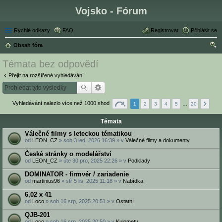
Vojsko - Fórum
Rychlé odkazy
FAQ
Registrovat
Přihlásit se
Obsah fóra
led
Témata bez odpovědí
at
Přejít na rozšířené vyhledávání
Vyhledávání nalezlo více než 1000 shod
1
2
3
4
5
…
20
Témata
Válečné filmy s leteckou tématikou
od
LEON_CZ
» sob 3 led, 2026 16:39 » v
Válečné filmy a dokumenty
České stránky o modelářství
od
LEON_CZ
» úte 30 pro, 2025 22:26 » v
Podklady
DOMINATOR - firmvér / zariadenie
od
martinius96
» stř 5 lis, 2025 11:18 » v
Nabídka
6,02 x 41
od
Loco
» sob 16 srp, 2025 20:51 » v
Ostatní
QJB-201
od
Loco
» sob 16 srp, 2025 20:50 » v
Kulomety