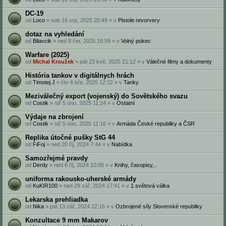
DC-19
od
Loco
» sob 16 srp, 2025 20:49 » v
Pistole revorvery
dotaz na vyhledání
od
Bilavcik
» ned 8 čer, 2025 18:59 » v
Volný pokec
Warfare (2025)
od
Michal Kroužek
» pát 23 kvě, 2025 21:12 » v
Válečné filmy a dokumenty
História tankov v digitálnych hrách
od
Timotej J
» čtv 6 bře, 2025 12:22 » v
Tanky
Meziválečný export (vojenský) do Sovětského svazu
od
Costik
» stř 5 úno, 2025 11:24 » v
Ostatní
Výdaje na zbrojení
od
Costik
» stř 5 úno, 2025 11:16 » v
Armáda České republiky a ČSR
Replika útočné pušky StG 44
od
FiFoj
» ned 20 říj, 2024 7:44 » v
Nabídka
Samozřejmé pravdy
od
Derdy
» ned 6 říj, 2024 10:00 » v
Knihy, časopisy,..
uniforma rakousko-uherské armády
od
KuKIR100
» ned 29 zář, 2024 17:41 » v
1.světová válka
Lekarska prehliadka
od
Nika
» pát 13 zář, 2024 22:16 » v
Ozbrojené síly Slovenské republiky
Konzultace 9 mm Makarov