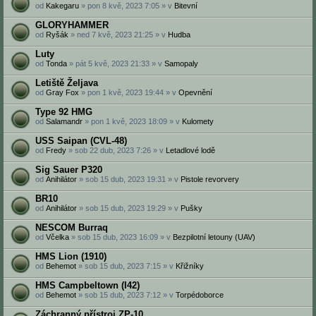
od
Kakegaru
» pon 8 kvě, 2023 7:05 » v
Bitevní
GLORYHAMMER
od
Ryšák
» ned 7 kvě, 2023 21:25 » v
Hudba
Luty
od
Tonda
» pát 5 kvě, 2023 21:33 » v
Samopaly
Letiště Željava
od
Gray Fox
» pon 1 kvě, 2023 19:44 » v
Opevnění
Type 92 HMG
od
Salamandr
» pon 1 kvě, 2023 18:09 » v
Kulomety
USS Saipan (CVL-48)
od
Fredy
» sob 22 dub, 2023 7:26 » v
Letadlové lodě
Sig Sauer P320
od
Anihilátor
» sob 15 dub, 2023 19:31 » v
Pistole revorvery
BR10
od
Anihilátor
» sob 15 dub, 2023 19:29 » v
Pušky
NESCOM Burraq
od
Včelka
» sob 15 dub, 2023 16:09 » v
Bezpilotní letouny (UAV)
HMS Lion (1910)
od
Behemot
» sob 15 dub, 2023 7:15 » v
Křižníky
HMS Campbeltown (I42)
od
Behemot
» sob 15 dub, 2023 7:12 » v
Torpédoborce
Záchranný přístroj ZP-10