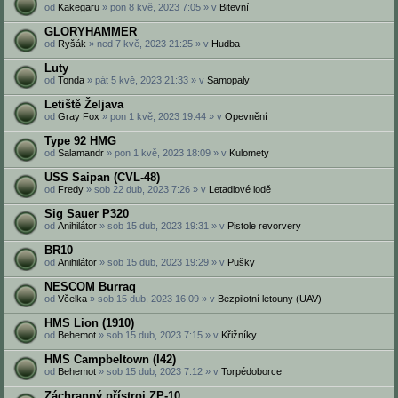
od
Kakegaru
» pon 8 kvě, 2023 7:05 » v
Bitevní
GLORYHAMMER
od
Ryšák
» ned 7 kvě, 2023 21:25 » v
Hudba
Luty
od
Tonda
» pát 5 kvě, 2023 21:33 » v
Samopaly
Letiště Željava
od
Gray Fox
» pon 1 kvě, 2023 19:44 » v
Opevnění
Type 92 HMG
od
Salamandr
» pon 1 kvě, 2023 18:09 » v
Kulomety
USS Saipan (CVL-48)
od
Fredy
» sob 22 dub, 2023 7:26 » v
Letadlové lodě
Sig Sauer P320
od
Anihilátor
» sob 15 dub, 2023 19:31 » v
Pistole revorvery
BR10
od
Anihilátor
» sob 15 dub, 2023 19:29 » v
Pušky
NESCOM Burraq
od
Včelka
» sob 15 dub, 2023 16:09 » v
Bezpilotní letouny (UAV)
HMS Lion (1910)
od
Behemot
» sob 15 dub, 2023 7:15 » v
Křižníky
HMS Campbeltown (I42)
od
Behemot
» sob 15 dub, 2023 7:12 » v
Torpédoborce
Záchranný přístroj ZP-10