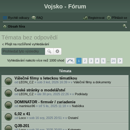
Vojsko - Fórum
Rychlé odkazy
FAQ
Registrovat
Přihlásit se
Obsah fóra
led
Témata bez odpovědí
at
Přejít na rozšířené vyhledávání
Vyhledávání nalezlo více než 1000 shod
1
2
3
4
5
…
20
Témata
Válečné filmy s leteckou tématikou
od
LEON_CZ
» sob 3 led, 2026 16:39 » v
Válečné filmy a dokumenty
České stránky o modelářství
od
LEON_CZ
» úte 30 pro, 2025 22:26 » v
Podklady
DOMINATOR - firmvér / zariadenie
od
martinius96
» stř 5 lis, 2025 11:18 » v
Nabídka
6,02 x 41
od
Loco
» sob 16 srp, 2025 20:51 » v
Ostatní
QJB-201
od
Loco
» sob 16 srp, 2025 20:50 » v
Kulomety