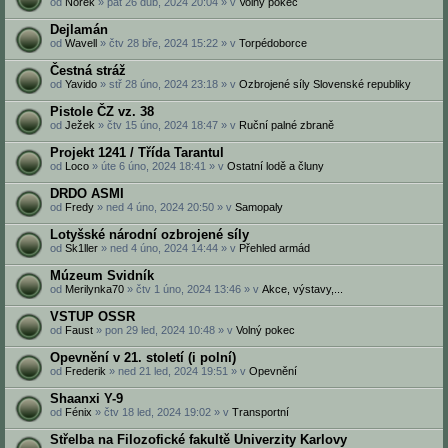
od
Norek
» pát 26 dub, 2024 20:04 » v
Volný pokec
Dejlamán
od
Wavell
» čtv 28 bře, 2024 15:22 » v
Torpédoborce
Čestná stráž
od
Yavido
» stř 28 úno, 2024 23:18 » v
Ozbrojené síly Slovenské republiky
Pistole ČZ vz. 38
od
Ježek
» čtv 15 úno, 2024 18:47 » v
Ruční palné zbraně
Projekt 1241 / Třída Tarantul
od
Loco
» úte 6 úno, 2024 18:41 » v
Ostatní lodě a čluny
DRDO ASMI‎
od
Fredy
» ned 4 úno, 2024 20:50 » v
Samopaly
Lotyšské národní ozbrojené síly
od
Sk1ller
» ned 4 úno, 2024 14:44 » v
Přehled armád
Múzeum Svidník
od
Merilynka70
» čtv 1 úno, 2024 13:46 » v
Akce, výstavy,...
VSTUP OSSR
od
Faust
» pon 29 led, 2024 10:48 » v
Volný pokec
Opevnění v 21. století (i polní)
od
Frederik
» ned 21 led, 2024 19:51 » v
Opevnění
Shaanxi Y-9
od
Fénix
» čtv 18 led, 2024 19:02 » v
Transportní
Střelba na Filozofické fakultě Univerzity Karlovy