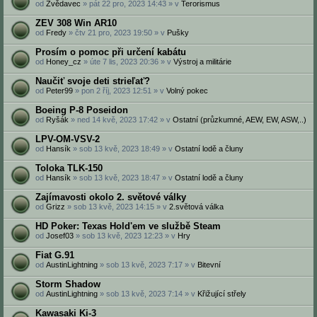
od
Zvědavec
» pát 22 pro, 2023 14:43 » v
Terorismus
ZEV 308 Win AR10
od
Fredy
» čtv 21 pro, 2023 19:50 » v
Pušky
Prosím o pomoc při určení kabátu
od
Honey_cz
» úte 7 lis, 2023 20:36 » v
Výstroj a militárie
Naučiť svoje deti strieľať?
od
Peter99
» pon 2 říj, 2023 12:51 » v
Volný pokec
Boeing P-8 Poseidon
od
Ryšák
» ned 14 kvě, 2023 17:42 » v
Ostatní (průzkumné, AEW, EW, ASW,..)
LPV-OM-VSV-2
od
Hansík
» sob 13 kvě, 2023 18:49 » v
Ostatní lodě a čluny
Toloka TLK-150
od
Hansík
» sob 13 kvě, 2023 18:47 » v
Ostatní lodě a čluny
Zajímavosti okolo 2. světové války
od
Grizz
» sob 13 kvě, 2023 14:15 » v
2.světová válka
HD Poker: Texas Hold'em ve službě Steam
od
Josef03
» sob 13 kvě, 2023 12:23 » v
Hry
Fiat G.91
od
AustinLightning
» sob 13 kvě, 2023 7:17 » v
Bitevní
Storm Shadow
od
AustinLightning
» sob 13 kvě, 2023 7:14 » v
Křižující střely
Kawasaki Ki-3