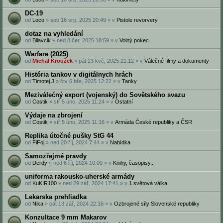
DC-19
od
Loco
» sob 16 srp, 2025 20:49 » v
Pistole revorvery
dotaz na vyhledání
od
Bilavcik
» ned 8 čer, 2025 18:59 » v
Volný pokec
Warfare (2025)
od
Michal Kroužek
» pát 23 kvě, 2025 21:12 » v
Válečné filmy a dokumenty
História tankov v digitálnych hrách
od
Timotej J
» čtv 6 bře, 2025 12:22 » v
Tanky
Meziválečný export (vojenský) do Sovětského svazu
od
Costik
» stř 5 úno, 2025 11:24 » v
Ostatní
Výdaje na zbrojení
od
Costik
» stř 5 úno, 2025 11:16 » v
Armáda České republiky a ČSR
Replika útočné pušky StG 44
od
FiFoj
» ned 20 říj, 2024 7:44 » v
Nabídka
Samozřejmé pravdy
od
Derdy
» ned 6 říj, 2024 10:00 » v
Knihy, časopisy,..
uniforma rakousko-uherské armády
od
KuKIR100
» ned 29 zář, 2024 17:41 » v
1.světová válka
Lekarska prehliadka
od
Nika
» pát 13 zář, 2024 22:16 » v
Ozbrojené síly Slovenské republiky
Konzultace 9 mm Makarov