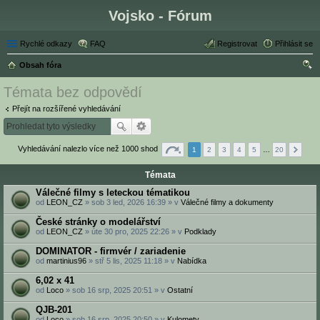
Vojsko - Fórum
Rychlé odkazy
FAQ
Registrovat
Přihlásit se
Obsah fóra
led
Témata bez odpovědí
at
Přejít na rozšířené vyhledávání
Vyhledávání nalezlo více než 1000 shod
1
2
3
4
5
…
20
Témata
Válečné filmy s leteckou tématikou
od
LEON_CZ
» sob 3 led, 2026 16:39 » v
Válečné filmy a dokumenty
České stránky o modelářství
od
LEON_CZ
» úte 30 pro, 2025 22:26 » v
Podklady
DOMINATOR - firmvér / zariadenie
od
martinius96
» stř 5 lis, 2025 11:18 » v
Nabídka
6,02 x 41
od
Loco
» sob 16 srp, 2025 20:51 » v
Ostatní
QJB-201
od
Loco
» sob 16 srp, 2025 20:50 » v
Kulomety