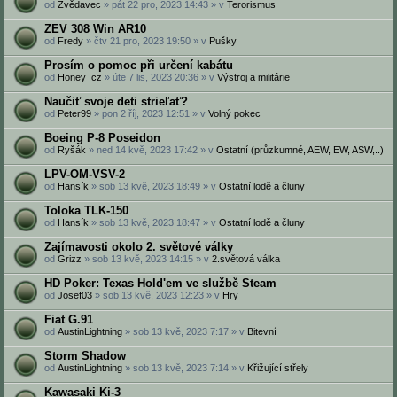
od
Zvědavec
» pát 22 pro, 2023 14:43 » v
Terorismus
ZEV 308 Win AR10
od
Fredy
» čtv 21 pro, 2023 19:50 » v
Pušky
Prosím o pomoc při určení kabátu
od
Honey_cz
» úte 7 lis, 2023 20:36 » v
Výstroj a militárie
Naučiť svoje deti strieľať?
od
Peter99
» pon 2 říj, 2023 12:51 » v
Volný pokec
Boeing P-8 Poseidon
od
Ryšák
» ned 14 kvě, 2023 17:42 » v
Ostatní (průzkumné, AEW, EW, ASW,..)
LPV-OM-VSV-2
od
Hansík
» sob 13 kvě, 2023 18:49 » v
Ostatní lodě a čluny
Toloka TLK-150
od
Hansík
» sob 13 kvě, 2023 18:47 » v
Ostatní lodě a čluny
Zajímavosti okolo 2. světové války
od
Grizz
» sob 13 kvě, 2023 14:15 » v
2.světová válka
HD Poker: Texas Hold'em ve službě Steam
od
Josef03
» sob 13 kvě, 2023 12:23 » v
Hry
Fiat G.91
od
AustinLightning
» sob 13 kvě, 2023 7:17 » v
Bitevní
Storm Shadow
od
AustinLightning
» sob 13 kvě, 2023 7:14 » v
Křižující střely
Kawasaki Ki-3