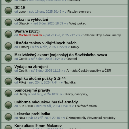
DC-19
od
Loco
» sob 16 srp, 2025 20:49 » v
Pistole revorvery
dotaz na vyhledání
od
Bilavcik
» ned 8 čer, 2025 18:59 » v
Volný pokec
Warfare (2025)
od
Michal Kroužek
» pát 23 kvě, 2025 21:12 » v
Válečné filmy a dokumenty
História tankov v digitálnych hrách
od
Timotej J
» čtv 6 bře, 2025 12:22 » v
Tanky
Meziválečný export (vojenský) do Sovětského svazu
od
Costik
» stř 5 úno, 2025 11:24 » v
Ostatní
Výdaje na zbrojení
od
Costik
» stř 5 úno, 2025 11:16 » v
Armáda České republiky a ČSR
Replika útočné pušky StG 44
od
FiFoj
» ned 20 říj, 2024 7:44 » v
Nabídka
Samozřejmé pravdy
od
Derdy
» ned 6 říj, 2024 10:00 » v
Knihy, časopisy,..
uniforma rakousko-uherské armády
od
KuKIR100
» ned 29 zář, 2024 17:41 » v
1.světová válka
Lekarska prehliadka
od
Nika
» pát 13 zář, 2024 22:16 » v
Ozbrojené síly Slovenské republiky
Konzultace 9 mm Makarov