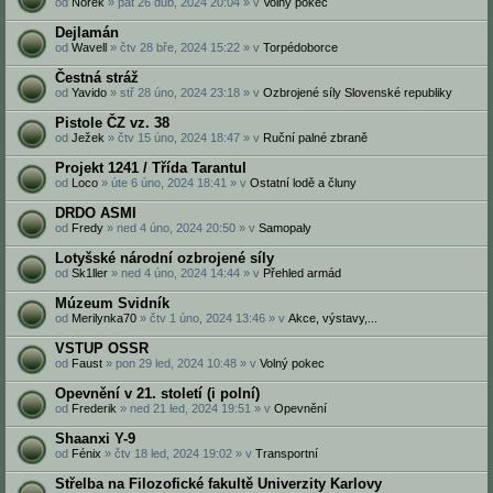
od
Norek
» pát 26 dub, 2024 20:04 » v
Volný pokec
Dejlamán
od
Wavell
» čtv 28 bře, 2024 15:22 » v
Torpédoborce
Čestná stráž
od
Yavido
» stř 28 úno, 2024 23:18 » v
Ozbrojené síly Slovenské republiky
Pistole ČZ vz. 38
od
Ježek
» čtv 15 úno, 2024 18:47 » v
Ruční palné zbraně
Projekt 1241 / Třída Tarantul
od
Loco
» úte 6 úno, 2024 18:41 » v
Ostatní lodě a čluny
DRDO ASMI‎
od
Fredy
» ned 4 úno, 2024 20:50 » v
Samopaly
Lotyšské národní ozbrojené síly
od
Sk1ller
» ned 4 úno, 2024 14:44 » v
Přehled armád
Múzeum Svidník
od
Merilynka70
» čtv 1 úno, 2024 13:46 » v
Akce, výstavy,...
VSTUP OSSR
od
Faust
» pon 29 led, 2024 10:48 » v
Volný pokec
Opevnění v 21. století (i polní)
od
Frederik
» ned 21 led, 2024 19:51 » v
Opevnění
Shaanxi Y-9
od
Fénix
» čtv 18 led, 2024 19:02 » v
Transportní
Střelba na Filozofické fakultě Univerzity Karlovy