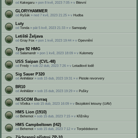
od
Kakegaru
» pon 8 kvě, 2023 7:05 » v
Bitevní
GLORYHAMMER
od
Ryšák
» ned 7 kvě, 2023 21:25 » v
Hudba
Luty
od
Tonda
» pát 5 kvě, 2023 21:33 » v
Samopaly
Letiště Željava
od
Gray Fox
» pon 1 kvě, 2023 19:44 » v
Opevnění
Type 92 HMG
od
Salamandr
» pon 1 kvě, 2023 18:09 » v
Kulomety
USS Saipan (CVL-48)
od
Fredy
» sob 22 dub, 2023 7:26 » v
Letadlové lodě
Sig Sauer P320
od
Anihilátor
» sob 15 dub, 2023 19:31 » v
Pistole revorvery
BR10
od
Anihilátor
» sob 15 dub, 2023 19:29 » v
Pušky
NESCOM Burraq
od
Včelka
» sob 15 dub, 2023 16:09 » v
Bezpilotní letouny (UAV)
HMS Lion (1910)
od
Behemot
» sob 15 dub, 2023 7:15 » v
Křižníky
HMS Campbeltown (I42)
od
Behemot
» sob 15 dub, 2023 7:12 » v
Torpédoborce
Záchranný přístroj ZP-10