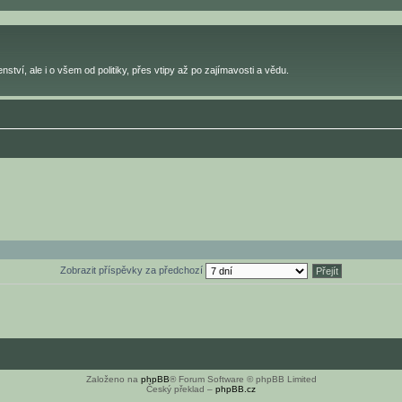
ství, ale i o všem od politiky, přes vtipy až po zajímavosti a vědu.
Zobrazit příspěvky za předchozí
Založeno na
phpBB
® Forum Software © phpBB Limited
Český překlad –
phpBB.cz