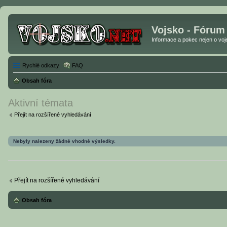
Vojsko - Fórum
Informace a pokec nejen o vojen
Rychlé odkazy
FAQ
Obsah fóra
Aktivní témata
Přejít na rozšířené vyhledávání
Nebyly nalezeny žádné vhodné výsledky.
Přejít na rozšířené vyhledávání
Obsah fóra