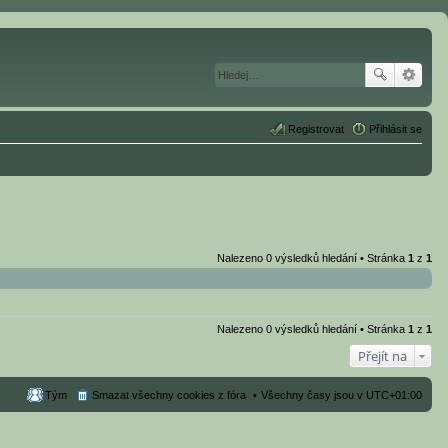
Registrovat
Přihlásit se
Nalezeno 0 výsledků hledání • Stránka
1
z
1
Nalezeno 0 výsledků hledání • Stránka
1
z
1
Přejít na
Tým
Smazat všechny cookies z fóra
Všechny časy jsou v
UTC+01:00