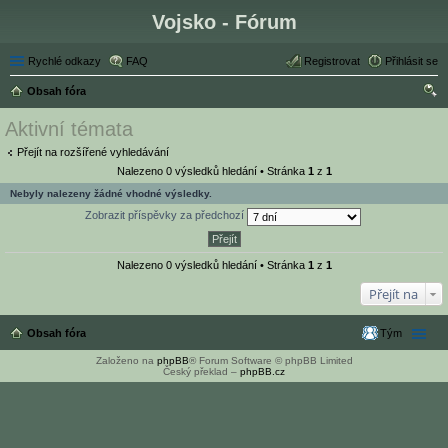
Vojsko - Fórum
Rychlé odkazy
FAQ
Registrovat
Přihlásit se
Obsah fóra
led
Aktivní témata
at
Přejít na rozšířené vyhledávání
Nalezeno 0 výsledků hledání • Stránka
1
z
1
Nebyly nalezeny žádné vhodné výsledky.
Zobrazit příspěvky za předchozí
Nalezeno 0 výsledků hledání • Stránka
1
z
1
Přejít na
Obsah fóra
Tým
Založeno na
phpBB
® Forum Software © phpBB Limited
Český překlad –
phpBB.cz