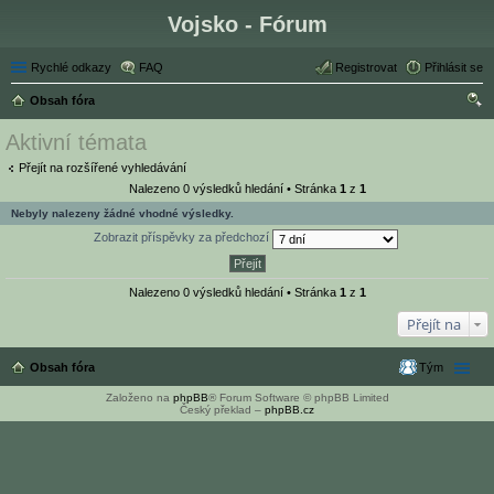
Vojsko - Fórum
Rychlé odkazy
FAQ
Registrovat
Přihlásit se
Obsah fóra
led
Aktivní témata
at
Přejít na rozšířené vyhledávání
Nalezeno 0 výsledků hledání • Stránka
1
z
1
Nebyly nalezeny žádné vhodné výsledky.
Zobrazit příspěvky za předchozí
Nalezeno 0 výsledků hledání • Stránka
1
z
1
Přejít na
Obsah fóra
Tým
Založeno na
phpBB
® Forum Software © phpBB Limited
Český překlad –
phpBB.cz