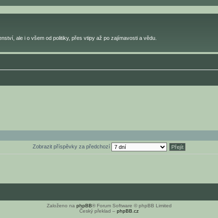
ství, ale i o všem od politiky, přes vtipy až po zajímavosti a vědu.
Zobrazit příspěvky za předchozí
Založeno na
phpBB
® Forum Software © phpBB Limited
Český překlad –
phpBB.cz