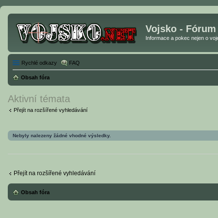
Vojsko - Fórum
Informace a pokec nejen o vojen
Rychlé odkazy
FAQ
Obsah fóra
Aktivní témata
Přejít na rozšířené vyhledávání
Nebyly nalezeny žádné vhodné výsledky.
Přejít na rozšířené vyhledávání
Obsah fóra