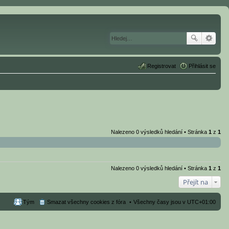
Registrovat
Přihlásit se
Nalezeno 0 výsledků hledání • Stránka
1
z
1
Nalezeno 0 výsledků hledání • Stránka
1
z
1
Přejít na
Tým
Smazat všechny cookies z fóra
Všechny časy jsou v
UTC+01:00