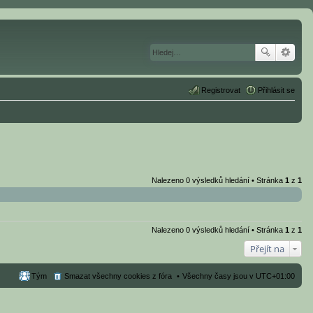
Registrovat
Přihlásit se
Nalezeno 0 výsledků hledání • Stránka
1
z
1
Nalezeno 0 výsledků hledání • Stránka
1
z
1
Přejít na
Tým
Smazat všechny cookies z fóra
Všechny časy jsou v
UTC+01:00