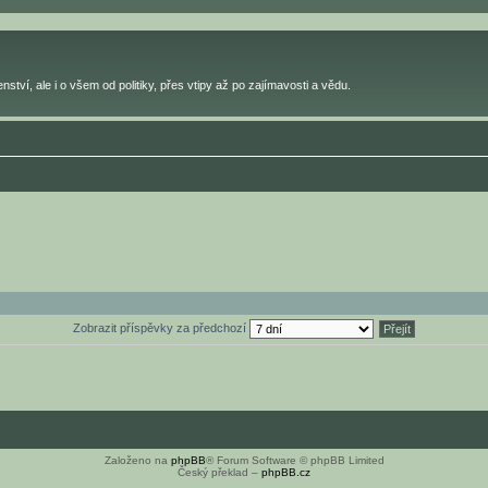
ství, ale i o všem od politiky, přes vtipy až po zajímavosti a vědu.
Zobrazit příspěvky za předchozí
Založeno na
phpBB
® Forum Software © phpBB Limited
Český překlad –
phpBB.cz