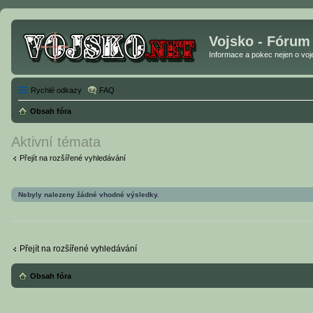
Vojsko - Fórum
Informace a pokec nejen o vojen
Rychlé odkazy
FAQ
Obsah fóra
Aktivní témata
Přejít na rozšířené vyhledávání
Nebyly nalezeny žádné vhodné výsledky.
Přejít na rozšířené vyhledávání
Obsah fóra