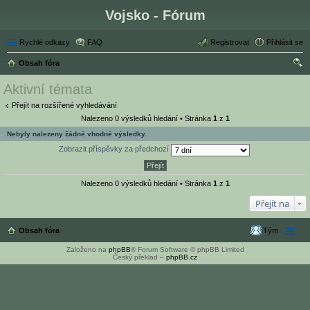
Vojsko - Fórum
Rychlé odkazy
FAQ
Registrovat
Přihlásit se
Obsah fóra
led
Aktivní témata
at
Přejít na rozšířené vyhledávání
Nalezeno 0 výsledků hledání • Stránka
1
z
1
Nebyly nalezeny žádné vhodné výsledky.
Zobrazit příspěvky za předchozí
Nalezeno 0 výsledků hledání • Stránka
1
z
1
Přejít na
Obsah fóra
Tým
Založeno na
phpBB
® Forum Software © phpBB Limited
Český překlad –
phpBB.cz