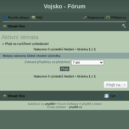
Vojsko - Fórum
Rychlé odkazy
FAQ
Registrovat
Přihlásit se
Obsah fóra
led
Aktivní témata
at
Přejít na rozšířené vyhledávání
Nalezeno 0 výsledků hledání • Stránka
1
z
1
Nebyly nalezeny žádné vhodné výsledky.
Zobrazit příspěvky za předchozí
Nalezeno 0 výsledků hledání • Stránka
1
z
1
Přejít na
Obsah fóra
Tým
Založeno na
phpBB
® Forum Software © phpBB Limited
Český překlad –
phpBB.cz