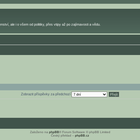
ství, ale i o všem od politiky, přes vtipy až po zajímavosti a vědu.
Zobrazit příspěvky za předchozí
Založeno na
phpBB
® Forum Software © phpBB Limited
Český překlad –
phpBB.cz