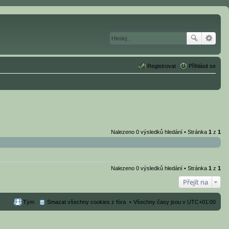
Registrovat
Přihlásit se
Nalezeno 0 výsledků hledání • Stránka
1
z
1
Nalezeno 0 výsledků hledání • Stránka
1
z
1
Přejít na
Tým
Smazat všechny cookies z fóra
Všechny časy jsou v
UTC+01:00