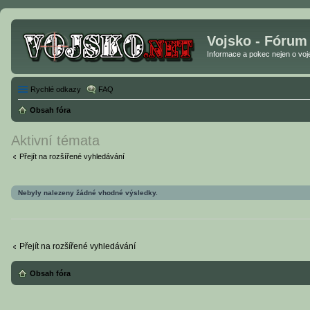
Vojsko - Fórum
Informace a pokec nejen o vojen
Rychlé odkazy
FAQ
Obsah fóra
Aktivní témata
Přejít na rozšířené vyhledávání
Nebyly nalezeny žádné vhodné výsledky.
Přejít na rozšířené vyhledávání
Obsah fóra