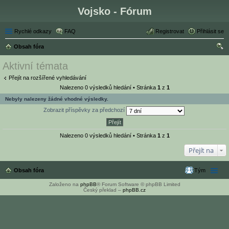
Vojsko - Fórum
Rychlé odkazy
FAQ
Registrovat
Přihlásit se
Obsah fóra
led
Aktivní témata
at
Přejít na rozšířené vyhledávání
Nalezeno 0 výsledků hledání • Stránka
1
z
1
Nebyly nalezeny žádné vhodné výsledky.
Zobrazit příspěvky za předchozí
Nalezeno 0 výsledků hledání • Stránka
1
z
1
Přejít na
Obsah fóra
Tým
Založeno na
phpBB
® Forum Software © phpBB Limited
Český překlad –
phpBB.cz