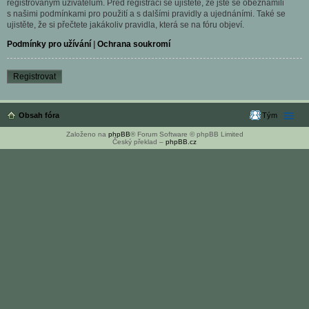
registrovaným uživatelům. Před registrací se ujistěte, že jste se obeznámili
s našimi podmínkami pro použití a s dalšími pravidly a ujednáními. Také se
ujistěte, že si přečtete jakákoliv pravidla, která se na fóru objeví.
Podmínky pro užívání
|
Ochrana soukromí
Registrovat
Obsah fóra
Tým
Založeno na
phpBB
® Forum Software © phpBB Limited
Český překlad –
phpBB.cz