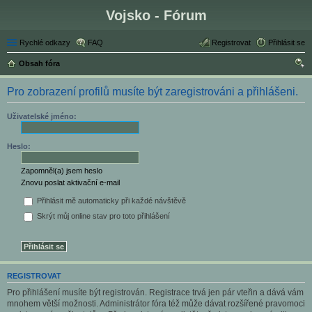
Vojsko - Fórum
Rychlé odkazy
FAQ
Registrovat
Přihlásit se
Obsah fóra
led
Pro zobrazení profilů musíte být zaregistrováni a přihlášeni.
at
Uživatelské jméno:
Heslo:
Zapomněl(a) jsem heslo
Znovu poslat aktivační e-mail
Přihlásit mě automaticky při každé návštěvě
Skrýt můj online stav pro toto přihlášení
REGISTROVAT
Pro přihlášení musíte být registrován. Registrace trvá jen pár vteřin a dává vám
mnohem větší možnosti. Administrátor fóra též může dávat rozšířené pravomoci