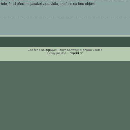
ěte, že si přečtete jakákoliv pravidla, která se na fóru objeví.
Založeno na
phpBB
® Forum Software © phpBB Limited
Český překlad –
phpBB.cz