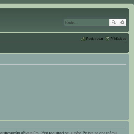
Registrovat
Přihlásit se
istrovaným uživatelům. Před registrací se ujistěte, že jste se obeznámili