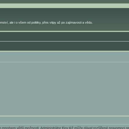
ství, ale i o všem od politiky, přes vtipy až po zajímavosti a vědu.
ám mnohem větší možnosti. Administrátor fóra též může dávat rozšířené pravomoci reg