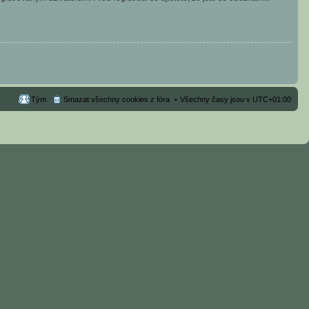
Tým
Smazat všechny cookies z fóra
Všechny časy jsou v
UTC+01:00