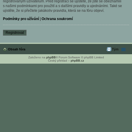
registrovaným uživatelům. Před registrací se ujistěte, že jste se obeznámili
s našimi podmínkami pro použití a s dalšími pravidly a ujednáními. Také se
ujistěte, že si přečtete jakákoliv pravidla, která se na fóru objeví.
Podmínky pro užívání
|
Ochrana soukromí
Registrovat
Obsah fóra
Tým
Založeno na
phpBB
® Forum Software © phpBB Limited
Český překlad –
phpBB.cz