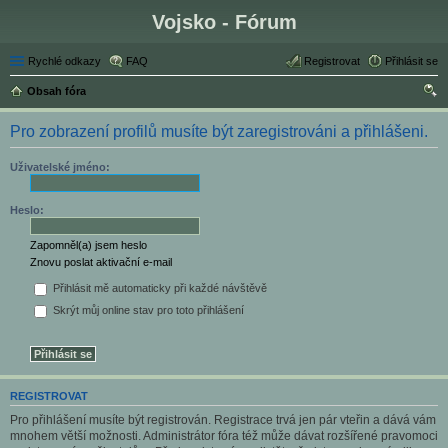
Vojsko - Fórum
Rychlé odkazy
FAQ
Registrovat
Přihlásit se
Obsah fóra
led
Pro zobrazení profilů musíte být zaregistrováni a přihlášeni.
at
Uživatelské jméno:
Heslo:
Zapomněl(a) jsem heslo
Znovu poslat aktivační e-mail
Přihlásit mě automaticky při každé návštěvě
Skrýt můj online stav pro toto přihlášení
REGISTROVAT
Pro přihlášení musíte být registrován. Registrace trvá jen pár vteřin a dává vám
mnohem větší možnosti. Administrátor fóra též může dávat rozšířené pravomoci