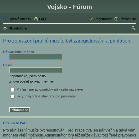
Vojsko - Fórum
Rychlé odkazy
FAQ
Registrovat
Přihlásit se
Obsah fóra
led
Pro zobrazení profilů musíte být zaregistrováni a přihlášeni.
at
Uživatelské jméno:
Heslo:
Zapomněl(a) jsem heslo
Znovu poslat aktivační e-mail
Přihlásit mě automaticky při každé návštěvě
Skrýt můj online stav pro toto přihlášení
REGISTROVAT
Pro přihlášení musíte být registrován. Registrace trvá jen pár vteřin a dává vám
mnohem větší možnosti. Administrátor fóra též může dávat rozšířené pravomoci