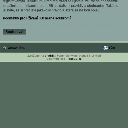
registrovaným uživatelům. Před registrací se ujistěte, že jste se obeznámili
s našimi podmínkami pro použití a s dalšími pravidly a ujednáními. Také se
ujistěte, že si přečtete jakákoliv pravidla, která se na fóru objeví.
Podmínky pro užívání
|
Ochrana soukromí
Registrovat
Obsah fóra
Tým
Založeno na
phpBB
® Forum Software © phpBB Limited
Český překlad –
phpBB.cz