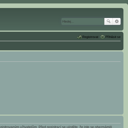
Registrovat
Přihlásit se
istrovaným uživatelům. Před registrací se ujistěte, že jste se obeznámili