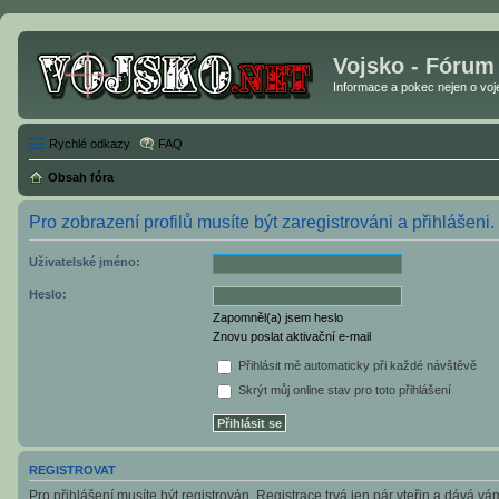
Vojsko - Fórum
Informace a pokec nejen o vojen
Rychlé odkazy
FAQ
Obsah fóra
Pro zobrazení profilů musíte být zaregistrováni a přihlášeni.
Uživatelské jméno:
Heslo:
Zapomněl(a) jsem heslo
Znovu poslat aktivační e-mail
Přihlásit mě automaticky při každé návštěvě
Skrýt můj online stav pro toto přihlášení
REGISTROVAT
Pro přihlášení musíte být registrován. Registrace trvá jen pár vteřin a dává v