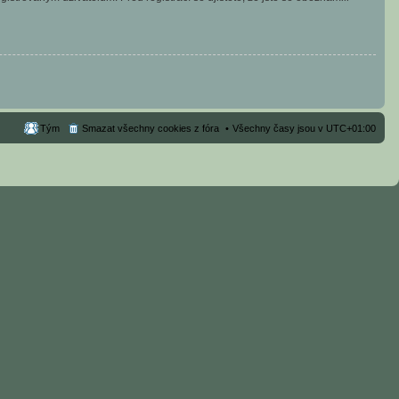
Tým
Smazat všechny cookies z fóra
Všechny časy jsou v
UTC+01:00