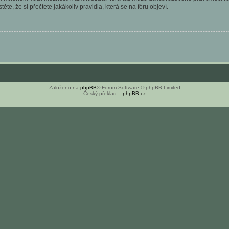
ěte, že si přečtete jakákoliv pravidla, která se na fóru objeví.
Založeno na
phpBB
® Forum Software © phpBB Limited
Český překlad –
phpBB.cz