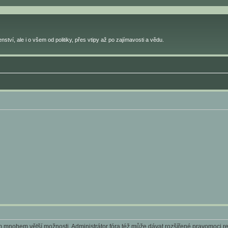
ství, ale i o všem od politiky, přes vtipy až po zajímavosti a vědu.
ám mnohem větší možnosti. Administrátor fóra též může dávat rozšířené pravomoci reg