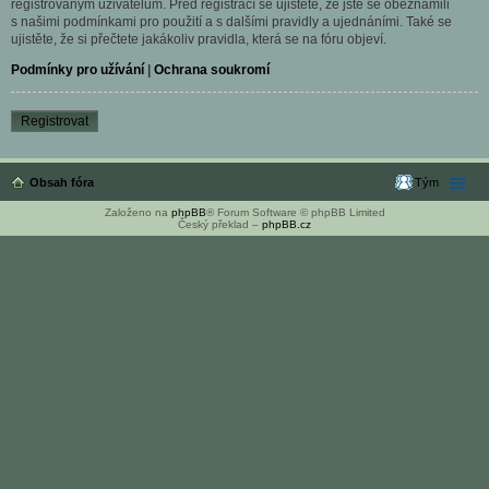
registrovaným uživatelům. Před registrací se ujistěte, že jste se obeznámili
s našimi podmínkami pro použití a s dalšími pravidly a ujednáními. Také se
ujistěte, že si přečtete jakákoliv pravidla, která se na fóru objeví.
Podmínky pro užívání
|
Ochrana soukromí
Registrovat
Obsah fóra
Tým
Založeno na
phpBB
® Forum Software © phpBB Limited
Český překlad –
phpBB.cz