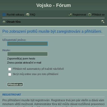
Vojsko - Fórum
Rychlé odkazy
FAQ
Registrovat
Přihlásit se
Obsah fóra
led
Pro zobrazení profilů musíte být zaregistrováni a přihlášeni.
at
Uživatelské jméno:
Heslo:
Zapomněl(a) jsem heslo
Znovu poslat aktivační e-mail
Přihlásit mě automaticky při každé návštěvě
Skrýt můj online stav pro toto přihlášení
REGISTROVAT
Pro přihlášení musíte být registrován. Registrace trvá jen pár vteřin a dává vám
mnohem větší možnosti. Administrátor fóra též může dávat rozšířené pravomoci