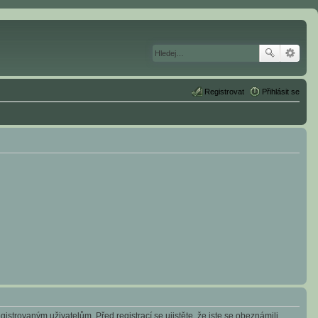
Registrovat
Přihlásit se
istrovaným uživatelům. Před registrací se ujistěte, že jste se obeznámili