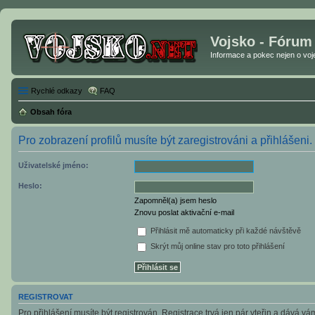
Vojsko - Fórum
Informace a pokec nejen o vojen
Rychlé odkazy
FAQ
Obsah fóra
Pro zobrazení profilů musíte být zaregistrováni a přihlášeni.
Uživatelské jméno:
Heslo:
Zapomněl(a) jsem heslo
Znovu poslat aktivační e-mail
Přihlásit mě automaticky při každé návštěvě
Skrýt můj online stav pro toto přihlášení
REGISTROVAT
Pro přihlášení musíte být registrován. Registrace trvá jen pár vteřin a dává v