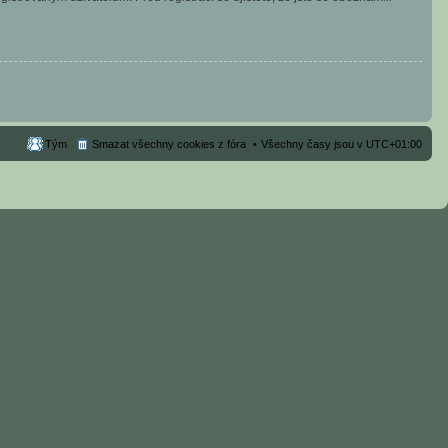
Tým
Smazat všechny cookies z fóra
Všechny časy jsou v
UTC+01:00