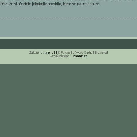
ěte, že si přečtete jakákoliv pravidla, která se na fóru objeví.
Založeno na
phpBB
® Forum Software © phpBB Limited
Český překlad –
phpBB.cz