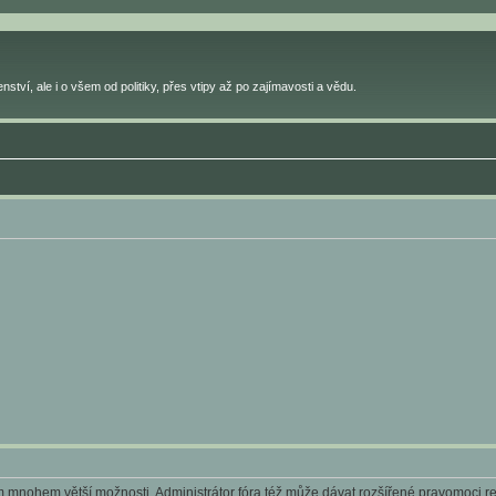
ství, ale i o všem od politiky, přes vtipy až po zajímavosti a vědu.
ám mnohem větší možnosti. Administrátor fóra též může dávat rozšířené pravomoci reg