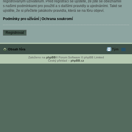
registrovaným uživatelům. Před registrací se ujistěte, že jste se obeznámili
s našimi podmínkami pro použití a s dalšími pravidly a ujednáními. Také se
ujistěte, že si přečtete jakákoliv pravidla, která se na fóru objeví.
Podmínky pro užívání
|
Ochrana soukromí
Registrovat
Obsah fóra
Tým
Založeno na
phpBB
® Forum Software © phpBB Limited
Český překlad –
phpBB.cz