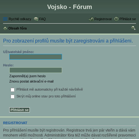
Vojsko - Fórum
Rychlé odkazy
FAQ
Registrovat
Přihlásit se
Obsah fóra
led
Pro zobrazení profilů musíte být zaregistrováni a přihlášeni.
at
Uživatelské jméno:
Heslo:
Zapomněl(a) jsem heslo
Znovu poslat aktivační e-mail
Přihlásit mě automaticky při každé návštěvě
Skrýt můj online stav pro toto přihlášení
REGISTROVAT
Pro přihlášení musíte být registrován. Registrace trvá jen pár vteřin a dává vám
mnohem větší možnosti. Administrátor fóra též může dávat rozšířené pravomoci