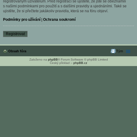
registrovaným uživatelům. Před registrací se ujistěte, že jste se obeznámili
s našimi podmínkami pro použití a s dalšími pravidly a ujednáními. Také se
ujistěte, že si přečtete jakákoliv pravidla, která se na fóru objeví.
Podmínky pro užívání
|
Ochrana soukromí
Registrovat
Obsah fóra
Tým
Založeno na
phpBB
® Forum Software © phpBB Limited
Český překlad –
phpBB.cz