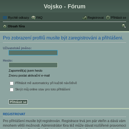
Vojsko - Fórum
Rychlé odkazy
FAQ
Registrovat
Přihlásit se
Obsah fóra
led
Pro zobrazení profilů musíte být zaregistrováni a přihlášeni.
at
Uživatelské jméno:
Heslo:
Zapomněl(a) jsem heslo
Znovu poslat aktivační e-mail
Přihlásit mě automaticky při každé návštěvě
Skrýt můj online stav pro toto přihlášení
REGISTROVAT
Pro přihlášení musíte být registrován. Registrace trvá jen pár vteřin a dává vám
mnohem větší možnosti. Administrátor fóra též může dávat rozšířené pravomoci