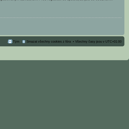
Tým
Smazat všechny cookies z fóra
Všechny časy jsou v
UTC+01:00