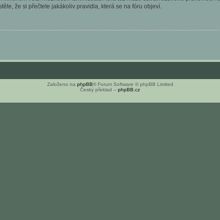
ěte, že si přečtete jakákoliv pravidla, která se na fóru objeví.
Založeno na
phpBB
® Forum Software © phpBB Limited
Český překlad –
phpBB.cz