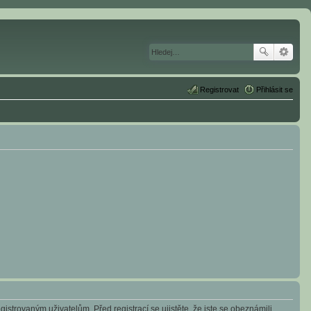
Registrovat
Přihlásit se
istrovaným uživatelům. Před registrací se ujistěte, že jste se obeznámili