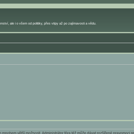
ství, ale i o všem od politiky, přes vtipy až po zajímavosti a vědu.
ám mnohem větší možnosti. Administrátor fóra též může dávat rozšířené pravomoci reg