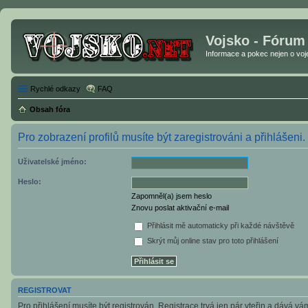
Vojsko - Fórum
Informace a pokec nejen o vojen
Rychlé odkazy
FAQ
Obsah fóra
Pro zobrazení profilů musíte být zaregistrováni a přihlášeni.
Uživatelské jméno:
Heslo:
Zapomněl(a) jsem heslo
Znovu poslat aktivační e-mail
Přihlásit mě automaticky při každé návštěvě
Skrýt můj online stav pro toto přihlášení
REGISTROVAT
Pro přihlášení musíte být registrován. Registrace trvá jen pár vteřin a dává v