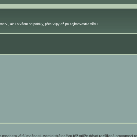
ství, ale i o všem od politiky, přes vtipy až po zajímavosti a vědu.
ám mnohem větší možnosti. Administrátor fóra též může dávat rozšířené pravomoci reg