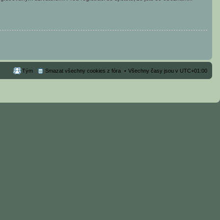
Tým
Smazat všechny cookies z fóra
Všechny časy jsou v
UTC+01:00