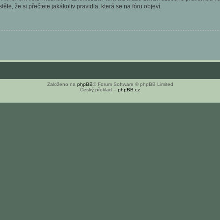
ěte, že si přečtete jakákoliv pravidla, která se na fóru objeví.
Založeno na
phpBB
® Forum Software © phpBB Limited
Český překlad –
phpBB.cz