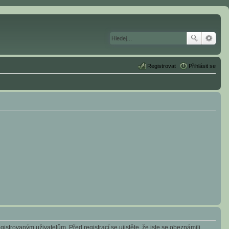
Registrovat
Přihlásit se
istrovaným uživatelům. Před registrací se ujistěte, že jste se obeznámili