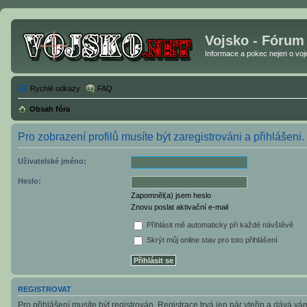
Vojsko - Fórum
Informace a pokec nejen o vojen
Rychlé odkazy
FAQ
Obsah fóra
Pro zobrazení profilů musíte být zaregistrováni a přihlášeni.
Uživatelské jméno:
Heslo:
Zapomněl(a) jsem heslo
Znovu poslat aktivační e-mail
Přihlásit mě automaticky při každé návštěvě
Skrýt můj online stav pro toto přihlášení
REGISTROVAT
Pro přihlášení musíte být registrován. Registrace trvá jen pár vteřin a dává v